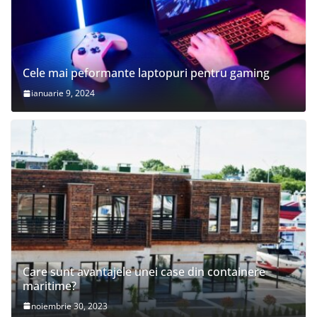
Cele mai peformante laptopuri pentru gaming
ianuarie 9, 2024
Care sunt avantajele unei case din containere
maritime?
noiembrie 30, 2023