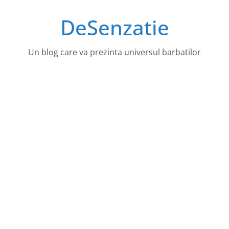
Sari
DeSenzatie
la
conținut
Un blog care va prezinta universul barbatilor