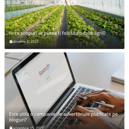
In ce scopuri ar putea fi folosita o folie agril?
ianuarie 2, 2023
Este utila o campanie de advertoriale publicate pe
bloguri?
octombrie 15, 2022