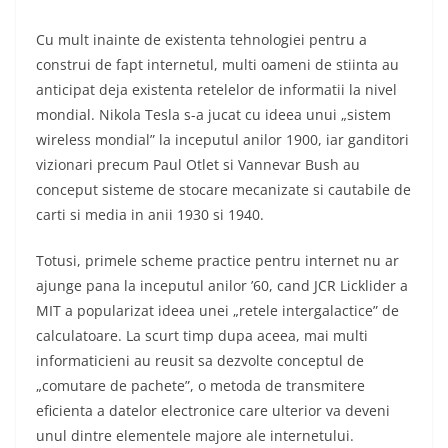
Cu mult inainte de existenta tehnologiei pentru a
construi de fapt internetul, multi oameni de stiinta au
anticipat deja existenta retelelor de informatii la nivel
mondial. Nikola Tesla s-a jucat cu ideea unui „sistem
wireless mondial” la inceputul anilor 1900, iar ganditori
vizionari precum Paul Otlet si Vannevar Bush au
conceput sisteme de stocare mecanizate si cautabile de
carti si media in anii 1930 si 1940.
Totusi, primele scheme practice pentru internet nu ar
ajunge pana la inceputul anilor ’60, cand JCR Licklider a
MIT a popularizat ideea unei „retele intergalactice” de
calculatoare. La scurt timp dupa aceea, mai multi
informaticieni au reusit sa dezvolte conceptul de
„comutare de pachete”, o metoda de transmitere
eficienta a datelor electronice care ulterior va deveni
unul dintre elementele majore ale internetului.