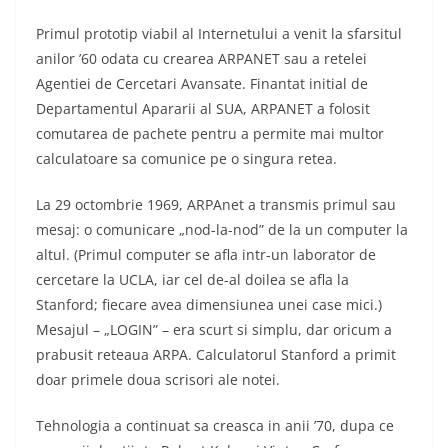
Primul prototip viabil al Internetului a venit la sfarsitul
anilor ’60 odata cu crearea ARPANET sau a retelei
Agentiei de Cercetari Avansate. Finantat initial de
Departamentul Apararii al SUA, ARPANET a folosit
comutarea de pachete pentru a permite mai multor
calculatoare sa comunice pe o singura retea.
La 29 octombrie 1969, ARPAnet a transmis primul sau
mesaj: o comunicare „nod-la-nod” de la un computer la
altul. (Primul computer se afla intr-un laborator de
cercetare la UCLA, iar cel de-al doilea se afla la
Stanford; fiecare avea dimensiunea unei case mici.)
Mesajul – „LOGIN” – era scurt si simplu, dar oricum a
prabusit reteaua ARPA. Calculatorul Stanford a primit
doar primele doua scrisori ale notei.
Tehnologia a continuat sa creasca in anii ’70, dupa ce