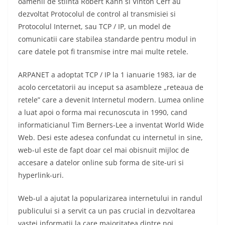
oamenii de stiinta Robert Kahn si Vinton Cerf au
dezvoltat Protocolul de control al transmisiei si
Protocolul Internet, sau TCP / IP, un model de
comunicatii care stabilea standarde pentru modul in
care datele pot fi transmise intre mai multe retele.
ARPANET a adoptat TCP / IP la 1 ianuarie 1983, iar de
acolo cercetatorii au inceput sa asambleze „reteaua de
retele” care a devenit Internetul modern. Lumea online
a luat apoi o forma mai recunoscuta in 1990, cand
informaticianul Tim Berners-Lee a inventat World Wide
Web. Desi este adesea confundat cu internetul in sine,
web-ul este de fapt doar cel mai obisnuit mijloc de
accesare a datelor online sub forma de site-uri si
hyperlink-uri.
Web-ul a ajutat la popularizarea internetului in randul
publicului si a servit ca un pas crucial in dezvoltarea
vastei informatii la care majoritatea dintre noi