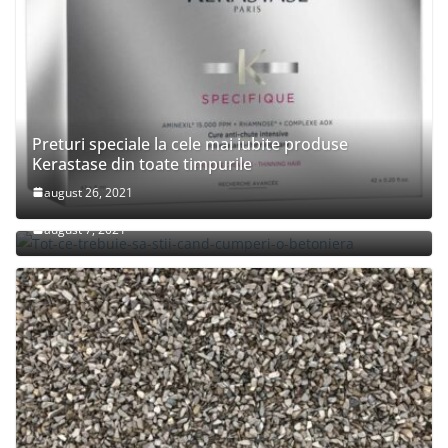
Preturi speciale la cele mai iubite produse
Kerastase din toate timpurile
august 26, 2021
Tot ce trebuie sa stii cand cumperi o betoniera
august 7, 2021