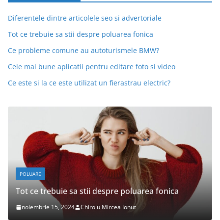
Diferentele dintre articolele seo si advertoriale
Tot ce trebuie sa stii despre poluarea fonica
Ce probleme comune au autoturismele BMW?
Cele mai bune aplicatii pentru editare foto si video
Ce este si la ce este utilizat un fierastrau electric?
POLUARE
Tot ce trebuie sa stii despre poluarea fonica
noiembrie 15, 2024
Chiroiu Mircea Ionut