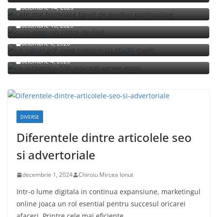
octombrie 14, 2020
Cum alegi un pistol de lipit?
octombrie 10, 2020
Ce joburi pot avea romanii cu studii medii?
octombrie 6, 2020
Ce inseamna 500 Internal Server Error pe S20?
octombrie 4, 2020
DIVERSE
Diferentele dintre articolele seo
si advertoriale
decembrie 1, 2024
Chiroiu Mircea Ionut
Intr-o lume digitala in continua expansiune, marketingul
online joaca un rol esential pentru succesul oricarei
afaceri. Printre cele mai eficiente