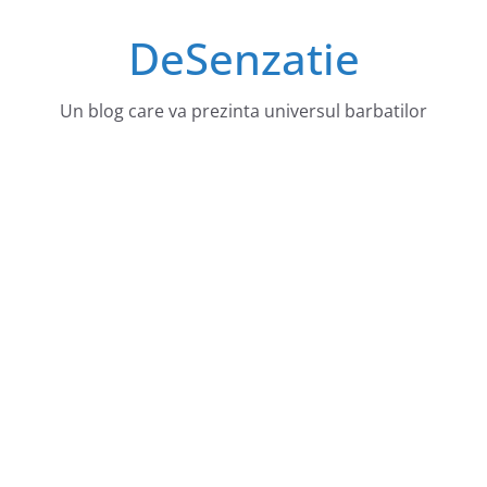
Sari
DeSenzatie
la
conținut
Un blog care va prezinta universul barbatilor