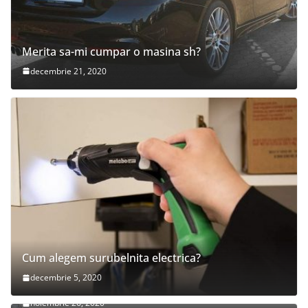
Merita sa-mi cumpar o masina sh?
decembrie 21, 2020
Cum alegem surubelnita electrica?
decembrie 5, 2020
Cum sa alegi covorul pentru living?
noiembrie 26, 2020