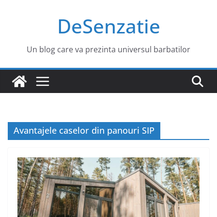
Sari
DeSenzatie
la
conținut
Un blog care va prezinta universul barbatilor
Avantajele caselor din panouri SIP