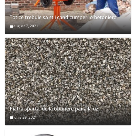
Tot ce trebuie sa stii cand cumperi o betoniera
august 7, 2021
Piatra spartă: de la obținere până la uz
iunie 29, 2021