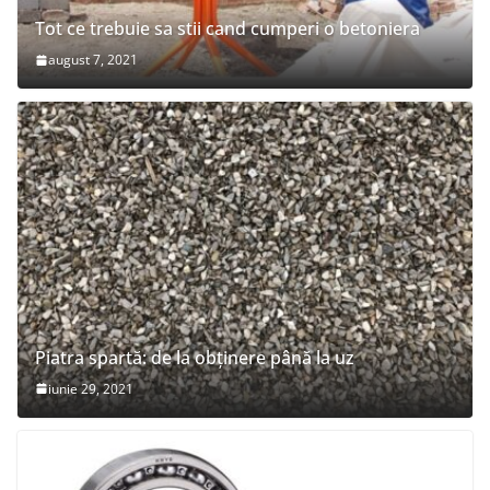
Tot ce trebuie sa stii cand cumperi o betoniera
august 7, 2021
Piatra spartă: de la obținere până la uz
iunie 29, 2021