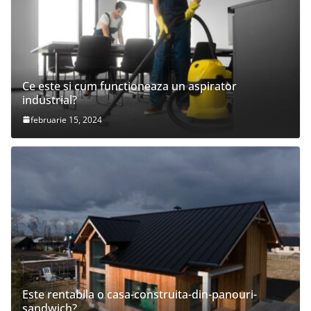
Ce este si cum functioneaza un aspirator
industrial?
februarie 15, 2024
Este rentabila o casa-construita-din-panouri-
sandwich?