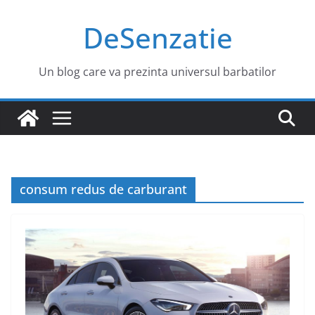
Sari
DeSenzatie
la
conținut
Un blog care va prezinta universul barbatilor
consum redus de carburant