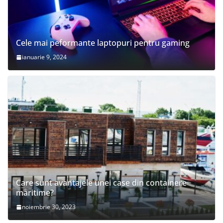
Cele mai peformante laptopuri pentru gaming
ianuarie 9, 2024
Care sunt avantajele unei case din containere
maritime?
noiembrie 30, 2023