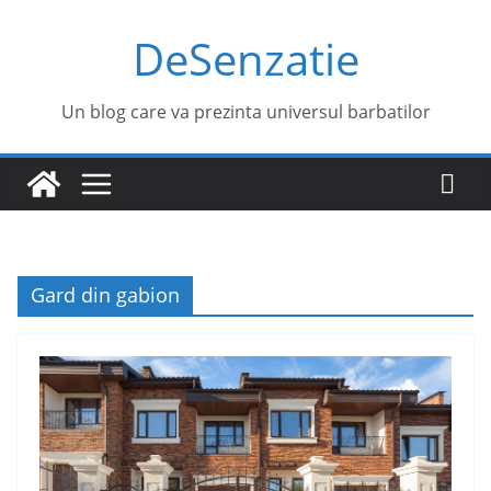
Sari
DeSenzatie
la
conținut
Un blog care va prezinta universul barbatilor
Gard din gabion