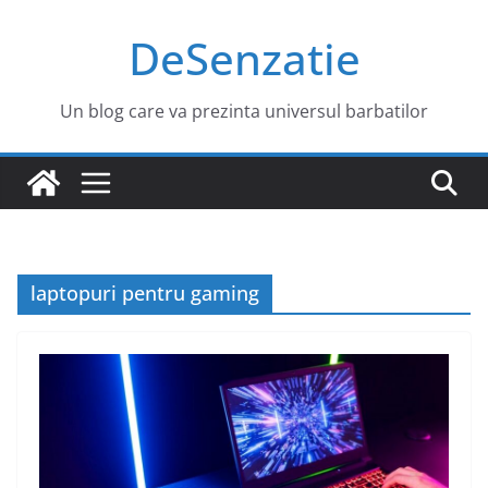
Sari
DeSenzatie
la
conținut
Un blog care va prezinta universul barbatilor
laptopuri pentru gaming