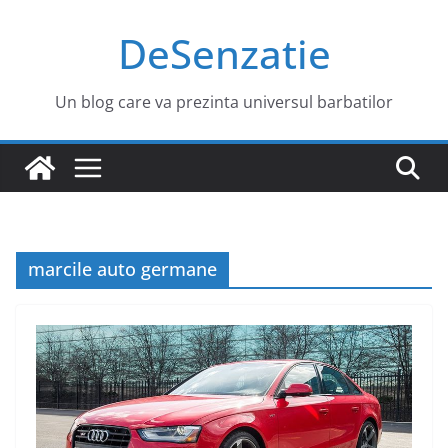
Sari
DeSenzatie
la
conținut
Un blog care va prezinta universul barbatilor
marcile auto germane