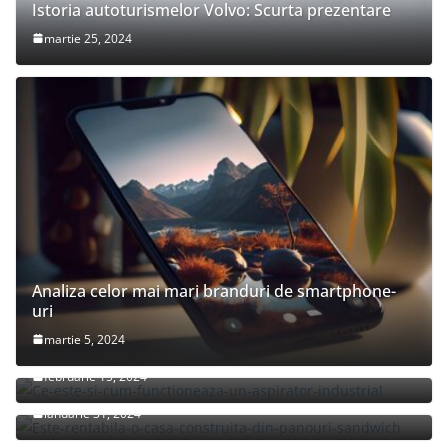
Istoria autoturismelor Volvo: Scurta prezentare
martie 25, 2024
Analiza celor mai mari branduri de smartphone-
uri
Ce este si cum functioneaza un aspirator
martie 5, 2024
industrial?
Este rentabila o casa-construita-din-panouri-
februarie 15, 2024
sandwich?
ianuarie 31, 2024