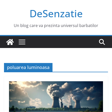
Sari
DeSenzatie
la
conținut
Un blog care va prezinta universul barbatilor
poluarea luminoasa