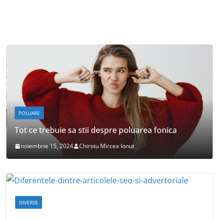
POLUARE
Tot ce trebuie sa stii despre poluarea fonica
noiembrie 15, 2024
Chiroiu Mircea Ionut
DIVERSE