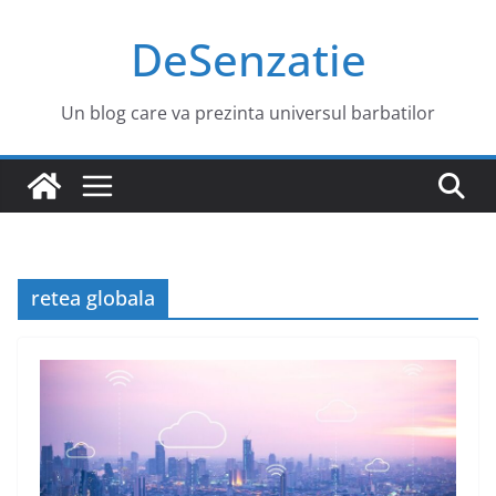
Sari
DeSenzatie
la
conținut
Un blog care va prezinta universul barbatilor
retea globala