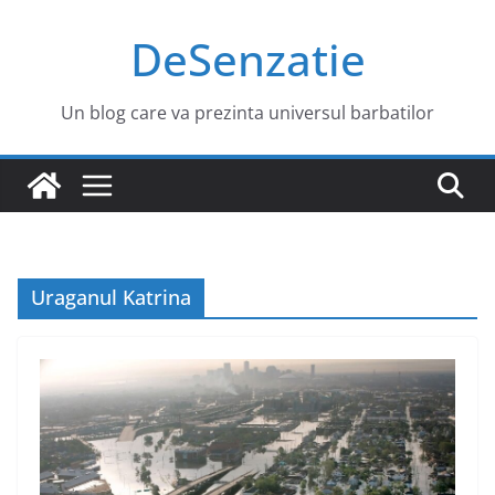
Sari
DeSenzatie
la
conținut
Un blog care va prezinta universul barbatilor
Uraganul Katrina