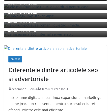
octombrie 14, 2020
Cum alegi un pistol de lipit?
octombrie 10, 2020
Ce joburi pot avea romanii cu studii medii?
octombrie 6, 2020
Ce inseamna 500 Internal Server Error pe S20?
octombrie 4, 2020
DIVERSE
Diferentele dintre articolele seo
si advertoriale
decembrie 1, 2024
Chiroiu Mircea Ionut
Intr-o lume digitala in continua expansiune, marketingul
online joaca un rol esential pentru succesul oricarei
afaceri. Printre cele mai eficiente