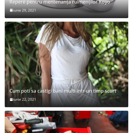
Repere pentru mentenanța rulmenților Koyo
iunie 29, 2021
Cum poti sa castigi bani multi intr-un timp scurt
iunie 22, 2021