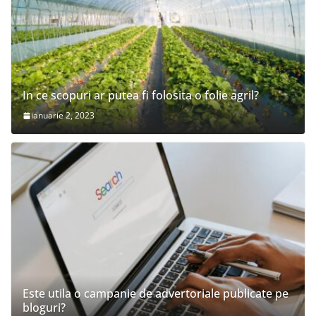
In ce scopuri ar putea fi folosita o folie agril?
ianuarie 2, 2023
Este utila o campanie de advertoriale publicate pe
bloguri?