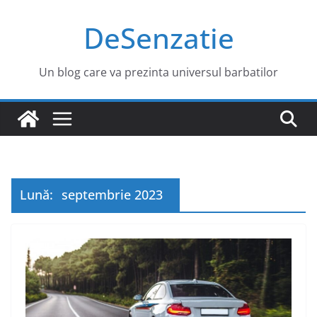
Sari
DeSenzatie
la
conținut
Un blog care va prezinta universul barbatilor
Lună:
septembrie 2023