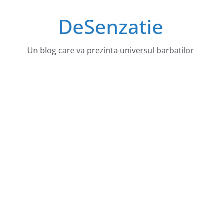
Sari
DeSenzatie
la
conținut
Un blog care va prezinta universul barbatilor