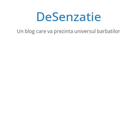
Sari
DeSenzatie
la
conținut
Un blog care va prezinta universul barbatilor