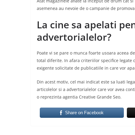
Atat magazinele aflate la inceput de drum cat si
asemenea au nevoie de o campanie de promovare
La cine sa apelati pe
advertorialelor?
Poate vi se pare o munca foarte usoara aceea de 
total diferite. In afara criteriilor specifice lega
exigente solicitate de publicatiile in care vor apa
Din acest motiv, cel mai indicat este sa luati le
articolelor si a advertorialelor care vor avea con
o reprezinta agentia Creative Grande Seo.
Share on Facebook