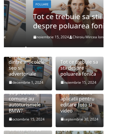
POLUARE
DESPRE MASIN
Tot ce trebuie sa stii
Ce pr
despre poluarea fonica
autot
noiembrie 15, 2024
Chiroiu Mircea Ionut
octombrie 1
Diferentele
dintre articolele
Tot ce trebuie sa
seo si
stii despre
advertoriale
poluarea fonica
decembrie 1, 2024
noiembrie 15, 2024
Ce probleme
Cele mai bune
comune au
aplicatii pentru
autoturismele
editare foto si
BMW?
video
octombrie 15, 2024
septembrie 30, 2024
Ce este si la ce
Este