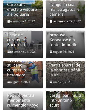
Care sunt
livingul în cea
efectele viitoare
mai atrăgătoare
ale poluarii?
cameră!
octombrie 1, 2022
septembrie 29, 2022
Preturi speciale
Alegerea unei
la cele mai iubite
firme de
produse
curatenie
Kerastase din
Bucuresti
toate timpurile
noiembrie 24, 2021
august 26, 2021
Tot ce trebuie sa
stii cand
Piatra spartă: de
cumperi o
la obținere până
betoniera
la uz
august 7, 2021
iunie 29, 2021
Cum poti sa
Repere pentru
castigi bani multi
mentenanța
intr-un timp
rulmenților Koyo
scurt