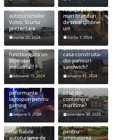
Istoria
Analiza celor mai
autoturismelor
mari branduri
Volvo: Scurta
de smartphone-
prezentare
uri
martie 25, 2024
martie 5, 2024
Ce este si cum
Este rentabila o
functioneaza un
casa-construita-
aspirator
din-panouri-
industrial?
sandwich?
februarie 15, 2024
ianuarie 31, 2024
Care sunt
Cele mai
avantajele unei
peformante
case din
laptopuri pentru
containere
gaming
maritime?
ianuarie 9, 2024
noiembrie 30, 2023
Care sunt cele
Idei interesante
mai fiabile
pentru
autoturisme de
amenajarea