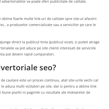
dvertorialelor va poate oferi publicitate de calitate,
btine foarte multe link-uri de calitate spre site-ul afacerii
dvs., a produselor comercializate sau a serviciilor pe care le
unge direct la publicul tinta (publicul vizat), si puteti atrage
orialele va pot aduce pe site clienti interesati de serviciile
stia pot deveni rapid cumparatori.
vertoriale seo?
de cautare este un proces continuu, atat site-urile vechi cat
 le aduca multi vizitatori pe site, dar si pentru a obtine link-
ai bune pozitii in paginile cu rezultate ale motoarelor de