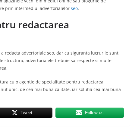
 magazinele vechi din mediul online sau blogurile de
 prin intermediul advertorialelor
seo
.
ntru redactarea
a redacta advertoriale seo, dar cu siguranta lucrurile sunt
te de structura, advertorialele trebuie sa respecte si multe
rea.
gatura cu o agentie de specialitate pentru redactarea
tinut unic, de cea mai buna calitate, iar solutia cea mai buna
Tweet
Follow us