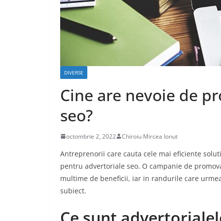
CASA SI GRADINA
Care sunt avant
caselor din lem
DIVERSE
Cine are nevoie de p
aprilie 17, 2020
Chiroiu Mirc
seo?
octombrie 2, 2022
Chiroiu Mircea Ionut
Antreprenorii care cauta cele mai eficiente solut
pentru advertoriale seo. O campanie de promovar
multime de beneficii, iar in randurile care urme
subiect.
Ce sunt advertorialel