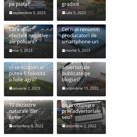
pe piata?
gradinii
septembrie 5, 2023
iulie 5, 2023
Care sunt
Cei mai renumiti
efectele negative
producatori de
ale poluarii?
smartphone-uri
mai 5, 2023
martie 5, 2023
Este utila o
campanie de
In ce scopuri ar
advertoriale
putea fi folosita
publicate pe
o folie agril?
bloguri?
ianuarie 2, 2023
octombrie 15, 2022
Cele mai grave
Cine are nevoie
10 dezastre
de promovare
naturale din
prin advertoriale
lume
seo?
Sfaturi simple
octombrie 9, 2022
octombrie 2, 2022
pentru a-ți
transforma