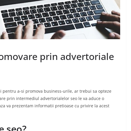
Diferentele dintre
articolele seo si
advertoriale
ajele
decembrie 1, 2024
Chiroiu Mircea Ionut
n?
romovare prin advertoriale
ea Ionut
ii pentru a-si promova business-urile, ar trebui sa opteze
e prin intermediul advertorialelor seo le va aduce o
aza va prezentam informatii pretioase cu privire la acest
e seo?