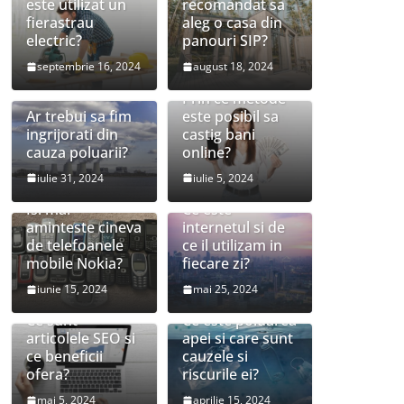
este utilizat un
recomandat sa
fierastrau
aleg o casa din
electric?
panouri SIP?
septembrie 16, 2024
august 18, 2024
Prin ce metode
Ar trebui sa fim
este posibil sa
ingrijorati din
castig bani
cauza poluarii?
online?
iulie 31, 2024
iulie 5, 2024
Isi mai
Ce este
aminteste cineva
internetul si de
de telefoanele
ce il utilizam in
mobile Nokia?
fiecare zi?
iunie 15, 2024
mai 25, 2024
Ce sunt
Ce este poluarea
articolele SEO si
apei si care sunt
ce beneficii
cauzele si
ofera?
riscurile ei?
mai 5, 2024
aprilie 15, 2024