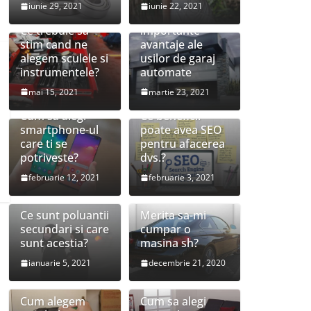
iunie 29, 2021
iunie 22, 2021
Cele mai
Ce trebuie sa
importante
stim cand ne
avantaje ale
alegem sculele si
usilor de garaj
instrumentele?
automate
mai 15, 2021
martie 23, 2021
Cum sa alegi
Ce beneficii
smartphone-ul
poate avea SEO
care ti se
pentru afacerea
potriveste?
dvs.?
februarie 12, 2021
februarie 3, 2021
Ce sunt poluantii
Merita sa-mi
secundari si care
cumpar o
sunt acestia?
masina sh?
ianuarie 5, 2021
decembrie 21, 2020
Cum alegem
Cum sa alegi