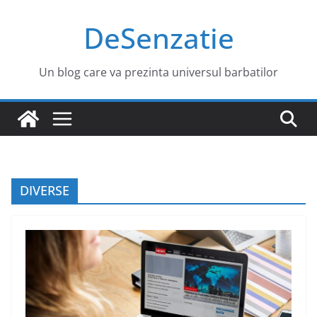
Sari
DeSenzatie
la
conținut
Un blog care va prezinta universul barbatilor
DIVERSE