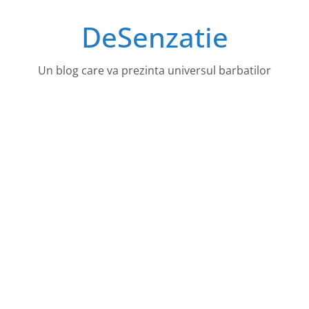
Sari
DeSenzatie
la
conținut
Un blog care va prezinta universul barbatilor