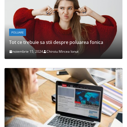
POLUARE
DES
Tot ce trebuie sa stii despre poluarea fonica
Ce 
noiembrie 15, 2024
Chiroiu Mircea Ionut
oc