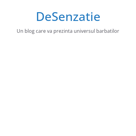
Sari
DeSenzatie
la
conținut
Un blog care va prezinta universul barbatilor