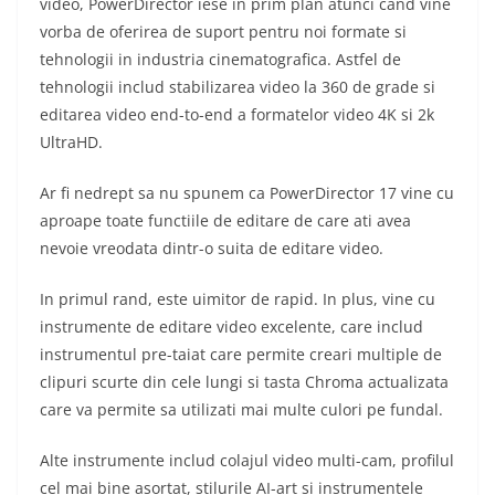
video, PowerDirector iese in prim plan atunci cand vine
vorba de oferirea de suport pentru noi formate si
tehnologii in industria cinematografica. Astfel de
tehnologii includ stabilizarea video la 360 de grade si
editarea video end-to-end a formatelor video 4K si 2k
UltraHD.
Ar fi nedrept sa nu spunem ca PowerDirector 17 vine cu
aproape toate functiile de editare de care ati avea
nevoie vreodata dintr-o suita de editare video.
In primul rand, este uimitor de rapid. In plus, vine cu
instrumente de editare video excelente, care includ
instrumentul pre-taiat care permite creari multiple de
clipuri scurte din cele lungi si tasta Chroma actualizata
care va permite sa utilizati mai multe culori pe fundal.
Alte instrumente includ colajul video multi-cam, profilul
cel mai bine asortat, stilurile AI-art si instrumentele