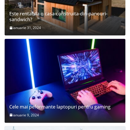
Este rentabila o casa-construita-din-panouri-
sandwich?
ianuarie 31, 2024
Cele mai peformante laptopuri pentru gaming
ianuarie 9, 2024