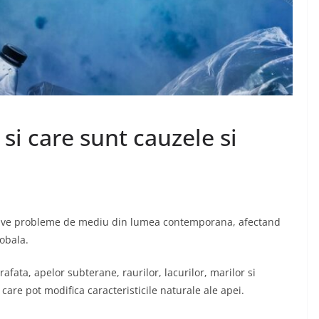
Diferentele dintre
articolele seo si
advertoriale
ajele
decembrie 1, 2024
Chiroiu Mircea Ionut
n?
si care sunt cauzele si
ea Ionut
rave probleme de mediu din lumea contemporana, afectand
obala.
fata, apelor subterane, raurilor, lacurilor, marilor si
are pot modifica caracteristicile naturale ale apei.