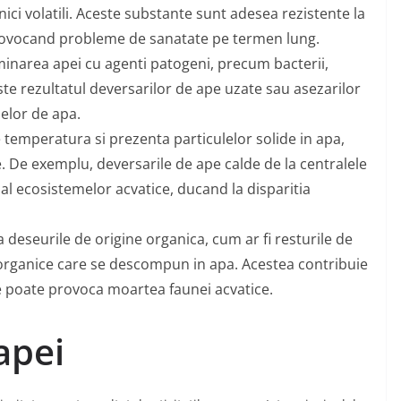
ici volatili. Aceste substante sunt adesea rezistente la
rovocand probleme de sanatate pe termen lung.
minarea apei cu agenti patogeni, precum bacterii,
este rezultatul deversarilor de ape uzate sau asezarilor
elor de apa.
e temperatura si prezenta particulelor solide in apa,
e. De exemplu, deversarile de ape calde de la centralele
 al ecosistemelor acvatice, ducand la disparitia
 deseurile de origine organica, cum ar fi resturile de
i organice care se descompun in apa. Acestea contribuie
ce poate provoca moartea faunei acvatice.
apei