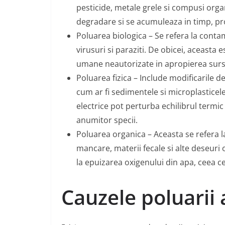
pesticide, metale grele si compusi organ
degradare si se acumuleaza in timp, p
Poluarea biologica – Se refera la conta
virusuri si paraziti. De obicei, aceasta 
umane neautorizate in apropierea surs
Poluarea fizica – Include modificarile d
cum ar fi sedimentele si microplasticel
electrice pot perturba echilibrul termic
anumitor specii.
Poluarea organica – Aceasta se refera la
mancare, materii fecale si alte deseur
la epuizarea oxigenului din apa, ceea 
Cauzele poluarii 