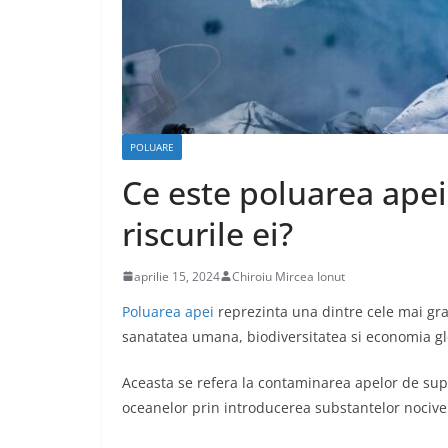
CASA SI GRADINA
Care sunt avant
caselor din lem
POLUARE
Ce este poluarea apei 
aprilie 17, 2020
Chiroiu Mirc
riscurile ei?
aprilie 15, 2024
Chiroiu Mircea Ionut
Poluarea apei
reprezinta una dintre cele mai g
sanatatea umana, biodiversitatea si economia gl
Aceasta se refera la contaminarea apelor de supra
oceanelor prin introducerea substantelor nocive c