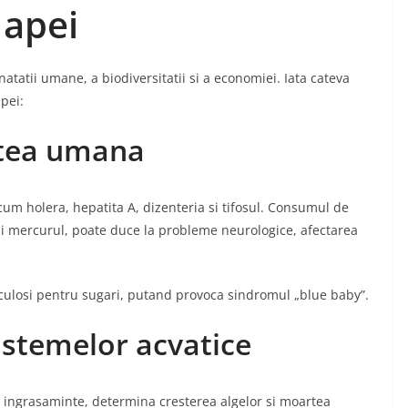
 apei
tatii umane, a biodiversitatii si a economiei. Iata cateva
pei:
atea umana
um holera, hepatita A, dizenteria si tifosul. Consumul de
si mercurul, poate duce la probleme neurologice, afectarea
iculosi pentru sugari, putand provoca sindromul „blue baby”.
istemelor acvatice
n ingrasaminte, determina cresterea algelor si moartea