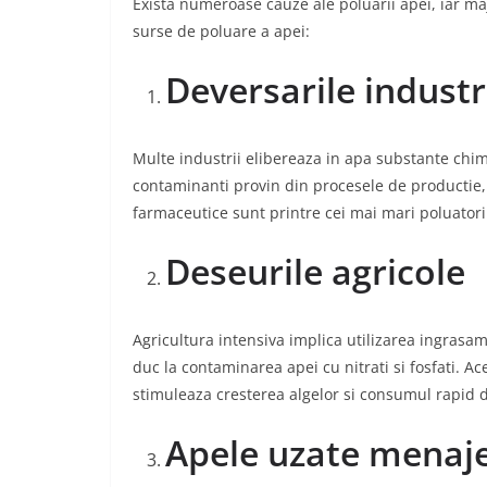
Exista numeroase cauze ale poluarii apei, iar maj
surse de poluare a apei:
Deversarile industr
Multe industrii elibereaza in apa substante chimi
contaminanti provin din procesele de productie, ra
farmaceutice sunt printre cei mai mari poluatori
Deseurile agricole
Agricultura intensiva implica utilizarea ingrasami
duc la contaminarea apei cu nitrati si fosfati. A
stimuleaza cresterea algelor si consumul rapid d
Apele uzate menaj