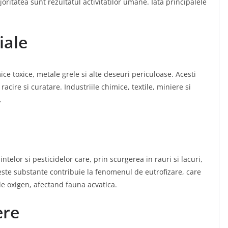
oritatea sunt rezultatul activitatilor umane. Iata principalele
iale
ce toxice, metale grele si alte deseuri periculoase. Acesti
cire si curatare. Industriile chimice, textile, miniere si
.
ntelor si pesticidelor care, prin scurgerea in rauri si lacuri,
ceste substante contribuie la fenomenul de eutrofizare, care
e oxigen, afectand fauna acvatica.
ere