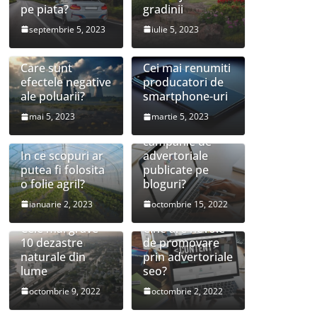
pe piata?
gradinii
septembrie 5, 2023
iulie 5, 2023
Care sunt
Cei mai renumiti
efectele negative
producatori de
ale poluarii?
smartphone-uri
mai 5, 2023
martie 5, 2023
Este utila o
campanie de
In ce scopuri ar
advertoriale
putea fi folosita
publicate pe
o folie agril?
bloguri?
ianuarie 2, 2023
octombrie 15, 2022
Cele mai grave
Cine are nevoie
10 dezastre
de promovare
naturale din
prin advertoriale
lume
seo?
Sfaturi simple
octombrie 9, 2022
octombrie 2, 2022
pentru a-ți
transforma