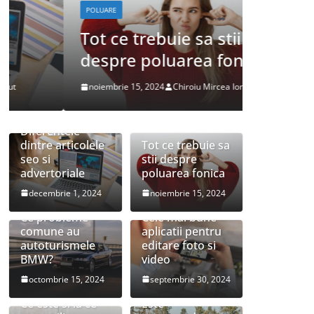
POLUARE
DESPRE MASIN
Tot ce trebuie sa stii
Ce pr
despre poluarea fonica
autot
noiembrie 15, 2024
Chiroiu Mircea Ionut
octombrie 1
Diferentele
dintre articolele
Tot ce trebuie sa
seo si
stii despre
advertoriale
poluarea fonica
decembrie 1, 2024
noiembrie 15, 2024
Ce probleme
Cele mai bune
comune au
aplicatii pentru
autoturismele
editare foto si
BMW?
video
octombrie 15, 2024
septembrie 30, 2024
Ce este si la ce
Este