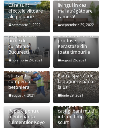
Care sunt
livingul în cea
efectele viitoare
mai atrăgătoare
ale poluarii?
cameră!
octombrie 1, 2022
septembrie 29, 2022
Preturi speciale
Alegerea unei
la cele mai iubite
firme de
produse
curatenie
Kerastase din
Bucuresti
toate timpurile
noiembrie 24, 2021
august 26, 2021
Tot ce trebuie sa
stii cand
Piatra spartă: de
cumperi o
la obținere până
betoniera
la uz
august 7, 2021
iunie 29, 2021
Cum poti sa
Repere pentru
castigi bani multi
mentenanța
intr-un timp
rulmenților Koyo
scurt