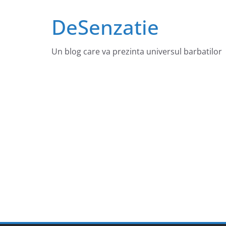
Sari
DeSenzatie
la
conținut
Un blog care va prezinta universul barbatilor