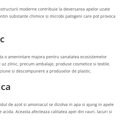
rastructurii moderne contribuie la deversarea apelor uzate
ontin substante chimice si microbi patogeni care pot provoca
ic
inta o amenintare majora pentru sanatatea ecosistemelor
e uz zilnic, precum ambalaje, produse cosmetice si textile.
oziune si descompunere a produselor de plastic.
ica
idul de azot si amoniacul se dizolva in apa si ajung in apele
acida. Aceasta afecteaza calitatea apei din rauri, lacuri si