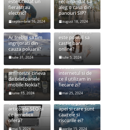
este utilizat un
recomandat sa
fierastrau
aleg o casa din
electric?
panouri SIP?
septembrie 16, 2024
august 18, 2024
Prin ce metode
Ar trebui sa fim
este posibil sa
ingrijorati din
castig bani
cauza poluarii?
online?
iulie 31, 2024
iulie 5, 2024
Isi mai
Ce este
aminteste cineva
internetul si de
de telefoanele
ce il utilizam in
mobile Nokia?
fiecare zi?
iunie 15, 2024
mai 25, 2024
Ce sunt
Ce este poluarea
articolele SEO si
apei si care sunt
ce beneficii
cauzele si
ofera?
riscurile ei?
mai 5, 2024
aprilie 15, 2024