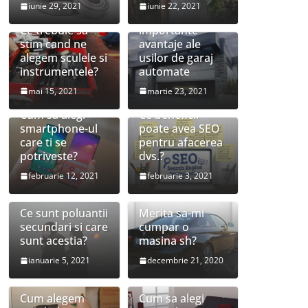
iunie 29, 2021
iunie 22, 2021
Cele mai
Ce trebuie sa
importante
stim cand ne
avantaje ale
alegem sculele si
usilor de garaj
instrumentele?
automate
mai 15, 2021
martie 23, 2021
Cum sa alegi
Ce beneficii
smartphone-ul
poate avea SEO
care ti se
pentru afacerea
potriveste?
dvs.?
februarie 12, 2021
februarie 3, 2021
Ce sunt poluantii
Merita sa-mi
secundari si care
cumpar o
sunt acestia?
masina sh?
ianuarie 5, 2021
decembrie 21, 2020
Cum alegem
Cum sa alegi