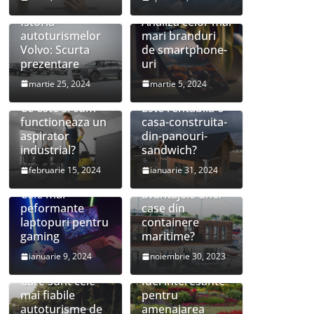
Istoria
Analiza celor mai
autoturismelor
mari branduri
Volvo: Scurta
de smartphone-
prezentare
uri
martie 25, 2024
martie 5, 2024
Ce este si cum
Este rentabila o
functioneaza un
casa-construita-
aspirator
din-panouri-
industrial?
sandwich?
februarie 15, 2024
ianuarie 31, 2024
Care sunt
Cele mai
avantajele unei
peformante
case din
laptopuri pentru
containere
gaming
maritime?
ianuarie 9, 2024
noiembrie 30, 2023
Care sunt cele
Idei interesante
mai fiabile
pentru
autoturisme de
amenajarea