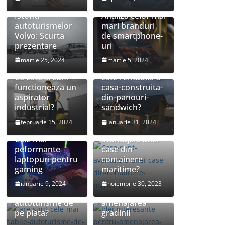
Istoria
Analiza celor mai
autoturismelor
mari branduri
Volvo: Scurta
de smartphone-
prezentare
uri
martie 25, 2024
martie 5, 2024
Ce este si cum
Este rentabila o
functioneaza un
casa-construita-
aspirator
din-panouri-
industrial?
sandwich?
februarie 15, 2024
ianuarie 31, 2024
Care sunt
Cele mai
avantajele unei
peformante
case din
laptopuri pentru
containere
gaming
maritime?
Care sunt cele
Idei interesante
ianuarie 9, 2024
noiembrie 30, 2023
mai fiabile
pentru
autoturisme de
amenajarea
pe piata?
gradinii