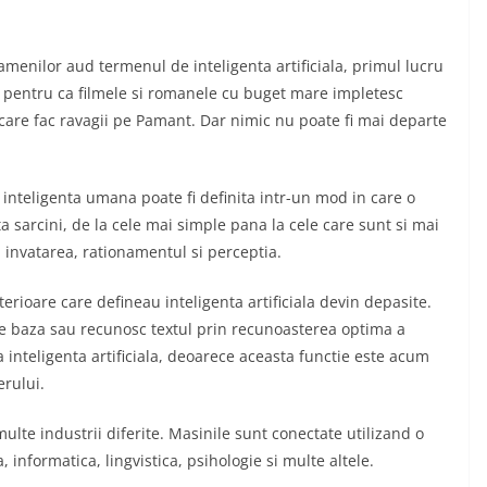
amenilor aud termenul de inteligenta artificiala, primul lucru
ta pentru ca filmele si romanele cu buget mare impletesc
are fac ravagii pe Pamant. Dar nimic nu poate fi mai departe
a inteligenta umana poate fi definita intr-un mod in care o
 sarcini, de la cele mai simple pana la cele care sunt si mai
d invatarea, rationamentul si perceptia.
rioare care defineau inteligenta artificiala devin depasite.
de baza sau recunosc textul prin recunoasterea optima a
 inteligenta artificiala, deoarece aceasta functie este acum
erului.
lte industrii diferite. Masinile sunt conectate utilizand o
informatica, lingvistica, psihologie si multe altele.