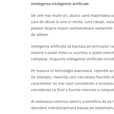
Intelegerea inteligentei artificiale
De cele mai multe ori, atunci cand majoritatea o
care de obicei le vine in minte, sunt robotii. As
povesti despre masini asemanatoare oamenilor c
de adevar.
Inteligenta artificiala se bazeaza pe principiul c
masina o poate imita cu usurinta si poate executa
complexe. Scopurile inteligentei artificiale inclu
Pe masura ce tehnologia avanseaza, reperele ante
De exemplu, masinile care calculeaza functiile 
caracterelor nu mai sunt considerate a incorpora
considerata ca fiind o functie inerenta a comput
AI evolueaza continuu pentru a beneficia de ea mu
abordare interdisciplinara bazata pe matematica, 