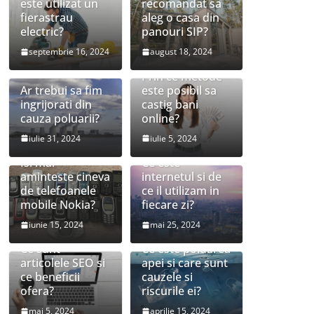
este utilizat un
recomandat sa
fierastrau
aleg o casa din
electric?
panouri SIP?
septembrie 16, 2024
august 18, 2024
Prin ce metode
Ar trebui sa fim
este posibil sa
ingrijorati din
castig bani
cauza poluarii?
online?
iulie 31, 2024
iulie 5, 2024
Isi mai
Ce este
aminteste cineva
internetul si de
de telefoanele
ce il utilizam in
mobile Nokia?
fiecare zi?
iunie 15, 2024
mai 25, 2024
Ce sunt
Ce este poluarea
articolele SEO si
apei si care sunt
ce beneficii
cauzele si
ofera?
riscurile ei?
mai 5, 2024
aprilie 15, 2024