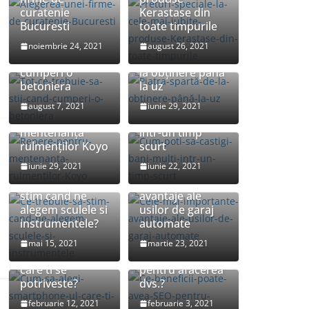
curatenie
Kerastase din
Bucuresti
toate timpurile
Tot ce trebuie sa
noiembrie 24, 2021
august 26, 2021
stii cand
Piatra spartă: de
cumperi o
la obținere până
betoniera
la uz
Cum poti sa
august 7, 2021
iunie 29, 2021
Repere pentru
castigi bani multi
mentenanța
intr-un timp
rulmenților Koyo
scurt
iunie 29, 2021
iunie 22, 2021
Cele mai
Ce trebuie sa
importante
stim cand ne
avantaje ale
alegem sculele si
usilor de garaj
instrumentele?
automate
Cum sa alegi
Ce beneficii
mai 15, 2021
martie 23, 2021
smartphone-ul
poate avea SEO
care ti se
pentru afacerea
potriveste?
dvs.?
februarie 12, 2021
februarie 3, 2021