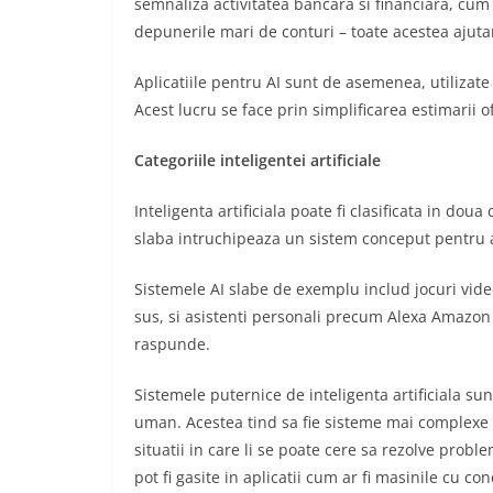
semnaliza activitatea bancara si financiara, cum a
depunerile mari de conturi – toate acestea ajut
Aplicatiile pentru AI sunt de asemenea, utilizate p
Acest lucru se face prin simplificarea estimarii ofer
Categoriile inteligentei artificiale
Inteligenta artificiala poate fi clasificata in doua 
slaba intruchipeaza un sistem conceput pentru 
Sistemele AI slabe de exemplu includ jocuri vid
sus, si asistenti personali precum Alexa Amazon si
raspunde.
Sistemele puternice de inteligenta artificiala sun
uman. Acestea tind sa fie sisteme mai complexe
situatii in care li se poate cere sa rezolve probl
pot fi gasite in aplicatii cum ar fi masinile cu co