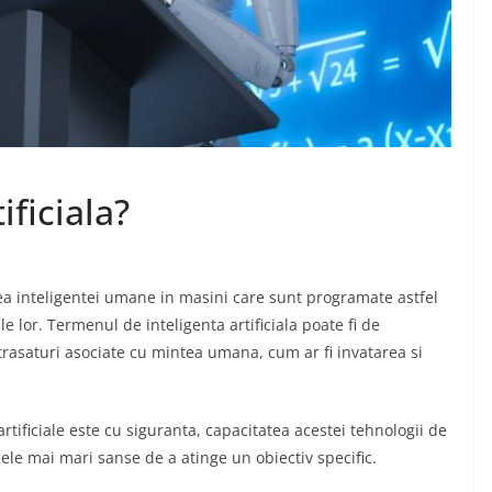
Diferentele dintre
articolele seo si
advertoriale
ajele
decembrie 1, 2024
Chiroiu Mircea Ionut
n?
ificiala?
ea Ionut
larea inteligentei umane in masini care sunt programate astfel
e lor. Termenul de inteligenta artificiala poate fi de
trasaturi asociate cu mintea umana, cum ar fi invatarea si
rtificiale este cu siguranta, capacitatea acestei tehnologii de
cele mai mari sanse de a atinge un obiectiv specific.