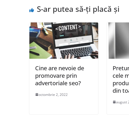
S-ar putea să-ți placă și
Cine are nevoie de
Pretur
promovare prin
cele m
advertoriale seo?
produ
din to
octombrie 2, 2022
august 