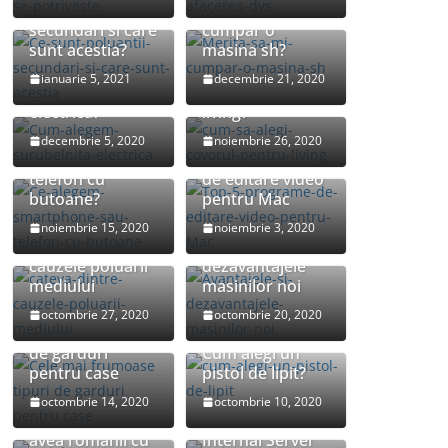
Ce sunt poluantii
Merita sa-mi
secundari si care
cumpar o
sunt acestia?
masina sh?
Cum alegem
Cum sa alegi
ianuarie 5, 2021
decembrie 21, 2020
surubelnita
covorul pentru
electrica?
living?
Ce alegem:
decembrie 5, 2020
noiembrie 26, 2020
smartphone sau
Top 5 programe
telefon cu
de editare video
butoane?
pentru Mac
noiembrie 15, 2020
noiembrie 3, 2020
Cateva dintre
Avantajele si
cauzele poluarii
dezavantajele
mediului
masinilor noi
Cele mai
octombrie 27, 2020
octombrie 20, 2020
frumoase tipuri
de garduri
Cum alegi un
pentru case
pistol de lipit?
octombrie 14, 2020
octombrie 10, 2020
Ce joburi pot
Ce inseamna 500
avea romanii cu
Internal Server