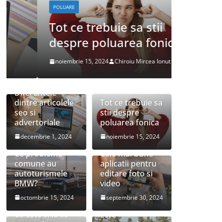
POLUARE
DESPRE MASIN
Tot ce trebuie sa stii
Ce pr
despre poluarea fonica
autot
noiembrie 15, 2024
Chiroiu Mircea Ionut
octombrie 1
Diferentele
dintre articolele
Tot ce trebuie sa
seo si
stii despre
advertoriale
poluarea fonica
decembrie 1, 2024
noiembrie 15, 2024
Ce probleme
Cele mai bune
comune au
aplicatii pentru
autoturismele
editare foto si
BMW?
video
octombrie 15, 2024
septembrie 30, 2024
Ce este si la ce
Este