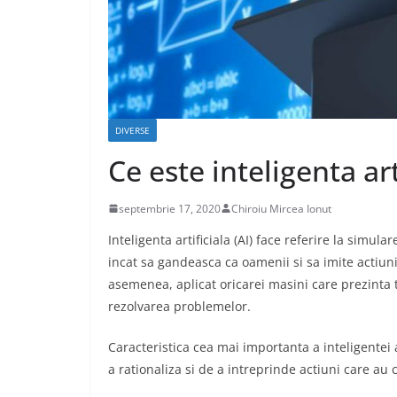
CASA SI GRADINA
Care sunt avant
caselor din lem
DIVERSE
Ce este inteligenta art
aprilie 17, 2020
Chiroiu Mirc
septembrie 17, 2020
Chiroiu Mircea Ionut
Inteligenta artificiala (AI) face referire la simu
incat sa gandeasca ca oamenii si sa imite actiunil
asemenea, aplicat oricarei masini care prezinta 
rezolvarea problemelor.
Caracteristica cea mai importanta a inteligentei a
a rationaliza si de a intreprinde actiuni care au 