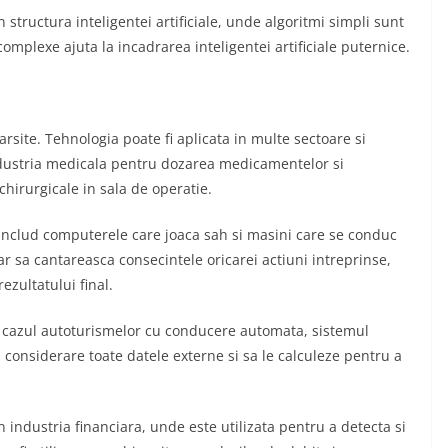
 structura inteligentei artificiale, unde algoritmi simpli sunt
i complexe ajuta la incadrarea inteligentei artificiale puternice.
farsite. Tehnologia poate fi aplicata in multe sectoare si
n industria medicala pentru dozarea medicamentelor si
chirurgicale in sala de operatie.
a includ computerele care joaca sah si masini care se conduc
r sa cantareasca consecintele oricarei actiuni intreprinse,
zultatului final.
 In cazul autoturismelor cu conducere automata, sistemul
 considerare toate datele externe si sa le calculeze pentru a
in industria financiara, unde este utilizata pentru a detecta si