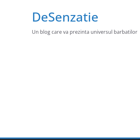
Sari
DeSenzatie
la
conținut
Un blog care va prezinta universul barbatilor