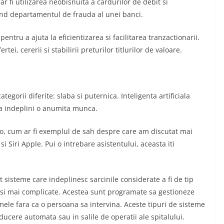
r fi utilizarea neobisnuita a cardurilor de debit si
and departamentul de frauda al unei banci.
entru a ajuta la eficientizarea si facilitarea tranzactionarii.
tei, cererii si stabilirii preturilor titlurilor de valoare.
categorii diferite: slaba si puternica. Inteligenta artificiala
a indeplini o anumita munca.
eo, cum ar fi exemplul de sah despre care am discutat mai
 Siri Apple. Pui o intrebare asistentului, aceasta iti
t sisteme care indeplinesc sarcinile considerate a fi de tip
 si mai complicate. Acestea sunt programate sa gestioneze
emele fara ca o persoana sa intervina. Aceste tipuri de sisteme
nducere automata sau in salile de operatii ale spitalului.