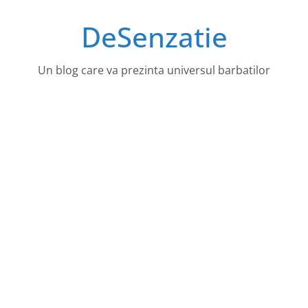
Sari
DeSenzatie
la
conținut
Un blog care va prezinta universul barbatilor