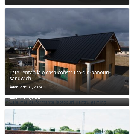
Este rentabila o casa-construita-din-panouri-
sandwich?
ianuarie 31, 2024
Cele mai peformante laptopuri pentru gaming
ianuarie 9, 2024