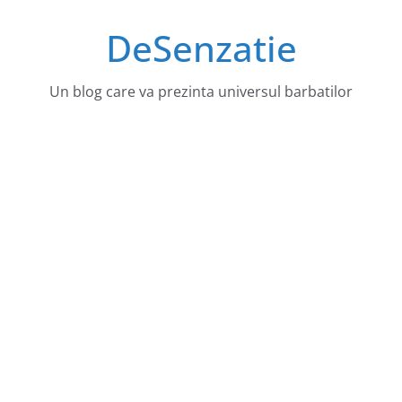
Sari
DeSenzatie
la
conținut
Un blog care va prezinta universul barbatilor