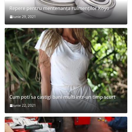
Repere pentru mentenanța rulmenților Koyo
iunie 29, 2021
Cum poti sa castigi bani multi intr-un timp scurt
iunie 22, 2021