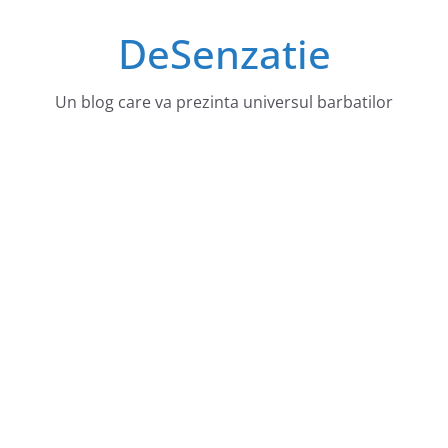
Sari
DeSenzatie
la
conținut
Un blog care va prezinta universul barbatilor