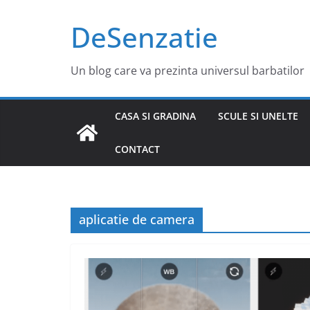
Sari
DeSenzatie
la
conținut
Un blog care va prezinta universul barbatilor
CASA SI GRADINA
SCULE SI UNELTE
CONTACT
aplicatie de camera