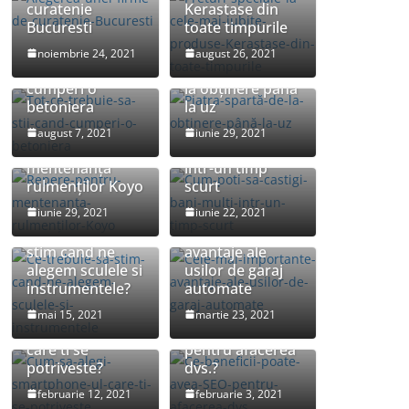
curatenie
Kerastase din
Bucuresti
toate timpurile
Tot ce trebuie sa
noiembrie 24, 2021
august 26, 2021
stii cand
Piatra spartă: de
cumperi o
la obținere până
betoniera
la uz
Cum poti sa
august 7, 2021
iunie 29, 2021
Repere pentru
castigi bani multi
mentenanța
intr-un timp
rulmenților Koyo
scurt
iunie 29, 2021
iunie 22, 2021
Cele mai
Ce trebuie sa
importante
stim cand ne
avantaje ale
alegem sculele si
usilor de garaj
instrumentele?
automate
Cum sa alegi
Ce beneficii
mai 15, 2021
martie 23, 2021
smartphone-ul
poate avea SEO
care ti se
pentru afacerea
potriveste?
dvs.?
februarie 12, 2021
februarie 3, 2021