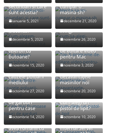
Ce sunt poluantii
Merita sa-mi
secundari si care
cumpar o
sunt acestia?
masina sh?
Cum alegem
Cum sa alegi
ianuarie 5, 2021
decembrie 21, 2020
surubelnita
covorul pentru
electrica?
living?
Ce alegem:
decembrie 5, 2020
noiembrie 26, 2020
smartphone sau
Top 5 programe
telefon cu
de editare video
butoane?
pentru Mac
noiembrie 15, 2020
noiembrie 3, 2020
Cateva dintre
Avantajele si
cauzele poluarii
dezavantajele
mediului
masinilor noi
Cele mai
octombrie 27, 2020
octombrie 20, 2020
frumoase tipuri
de garduri
Cum alegi un
pentru case
pistol de lipit?
octombrie 14, 2020
octombrie 10, 2020
Ce joburi pot
Ce inseamna 500
avea romanii cu
Internal Server