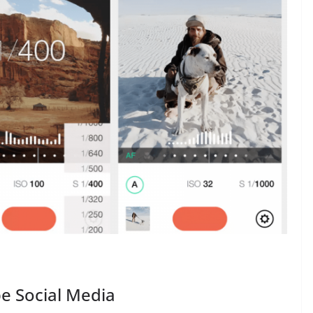
ajele
n?
ea Ionut
DIVERSE
Diferentele dintre
articolele seo si
advertoriale
decembrie 1, 2024
Chiroiu Mircea Ionut
pe Social Media