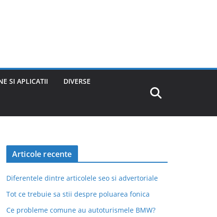
E SI APLICATII
DIVERSE
Articole recente
Diferentele dintre articolele seo si advertoriale
Tot ce trebuie sa stii despre poluarea fonica
Ce probleme comune au autoturismele BMW?