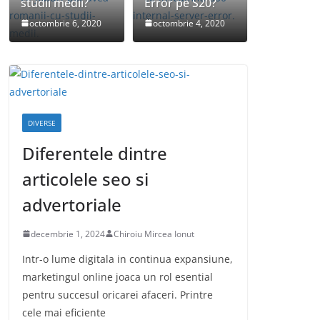
studii medii?
Error pe S20?
octombrie 6, 2020
octombrie 4, 2020
DIVERSE
Diferentele dintre
articolele seo si
advertoriale
decembrie 1, 2024
Chiroiu Mircea Ionut
Intr-o lume digitala in continua expansiune,
marketingul online joaca un rol esential
pentru succesul oricarei afaceri. Printre
cele mai eficiente