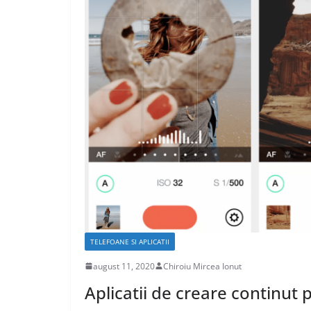
CASA SI GRADINA
Care sunt avant
caselor din lem
aprilie 17, 2020
Chiroiu Mirc
TELEFOANE SI APLICATII
august 11, 2020
Chiroiu Mircea Ionut
Aplicatii de creare continut 