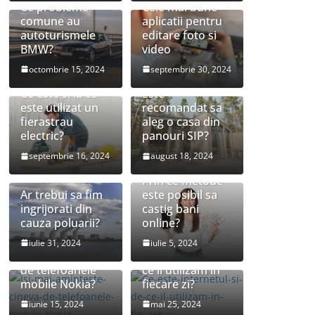
Ce probleme
Cele mai bune
comune au
aplicatii pentru
autoturismele
editare foto si
BMW?
video
octombrie 15, 2024
septembrie 30, 2024
Ce este si la ce
Este
este utilizat un
recomandat sa
fierastrau
aleg o casa din
electric?
panouri SIP?
septembrie 16, 2024
august 18, 2024
Prin ce metode
Ar trebui sa fim
este posibil sa
ingrijorati din
castig bani
cauza poluarii?
online?
Isi mai
Ce este
iulie 31, 2024
iulie 5, 2024
aminteste cineva
internetul si de
de telefoanele
ce il utilizam in
mobile Nokia?
fiecare zi?
Ce sunt
Ce este poluarea
iunie 15, 2024
mai 25, 2024