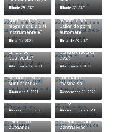
iunie 29, 2021
iunie 22, 2021
Cele mai
Ce trebuie sa
importante
stim cand ne
avantaje ale
alegem sculele si
usilor de garaj
instrumentele?
automate
Cum sa alegi
Ce beneficii
mai 15, 2021
martie 23, 2021
smartphone-ul
poate avea SEO
care ti se
pentru afacerea
potriveste?
dvs.?
februarie 12, 2021
februarie 3, 2021
Ce sunt poluantii
Merita sa-mi
secundari si care
cumpar o
sunt acestia?
masina sh?
Cum alegem
Cum sa alegi
ianuarie 5, 2021
decembrie 21, 2020
surubelnita
covorul pentru
electrica?
living?
Ce alegem:
decembrie 5, 2020
noiembrie 26, 2020
smartphone sau
Top 5 programe
telefon cu
de editare video
butoane?
pentru Mac