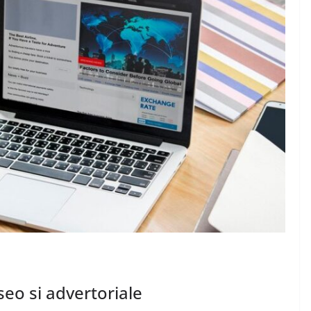
DIVERSE
Diferentele dintre
articolele seo si
advertoriale
ajele
decembrie 1, 2024
Chiroiu Mircea Ionut
n?
ea Ionut
seo si advertoriale