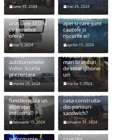
iunie 15, 2024
mai 25, 2024
Ce sunt
Ce este poluarea
articolele SEO si
apei si care sunt
ce beneficii
cauzele si
ofera?
riscurile ei?
mai 5, 2024
aprilie 15, 2024
Istoria
Analiza celor mai
autoturismelor
mari branduri
Volvo: Scurta
de smartphone-
prezentare
uri
martie 25, 2024
martie 5, 2024
Ce este si cum
Este rentabila o
functioneaza un
casa-construita-
aspirator
din-panouri-
industrial?
sandwich?
februarie 15, 2024
ianuarie 31, 2024
Care sunt
Cele mai
avantajele unei
peformante
case din