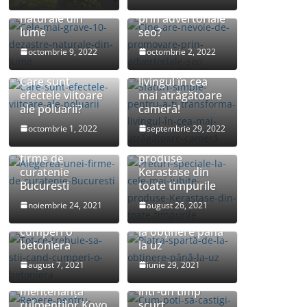
10 dezastre
de promovare
naturale din
prin advertoriale
lume
seo?
Sfaturi simple
octombrie 9, 2022
octombrie 2, 2022
pentru a-ți
transforma
Care sunt
livingul în cea
efectele viitoare
mai atrăgătoare
ale poluarii?
cameră!
octombrie 1, 2022
septembrie 29, 2022
Preturi speciale
Alegerea unei
la cele mai iubite
firme de
produse
curatenie
Kerastase din
Bucuresti
toate timpurile
Tot ce trebuie sa
noiembrie 24, 2021
august 26, 2021
stii cand
Piatra spartă: de
cumperi o
la obținere până
betoniera
la uz
Cum poti sa
august 7, 2021
iunie 29, 2021
Repere pentru
castigi bani multi
mentenanța
intr-un timp
rulmenților Koyo
scurt