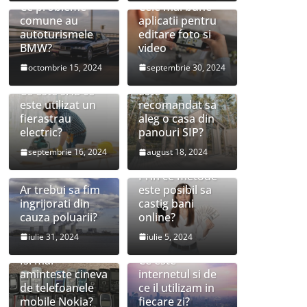
Ce probleme
Cele mai bune
comune au
aplicatii pentru
autoturismele
editare foto si
BMW?
video
octombrie 15, 2024
septembrie 30, 2024
Ce este si la ce
Este
este utilizat un
recomandat sa
fierastrau
aleg o casa din
electric?
panouri SIP?
septembrie 16, 2024
august 18, 2024
Prin ce metode
Ar trebui sa fim
este posibil sa
ingrijorati din
castig bani
cauza poluarii?
online?
iulie 31, 2024
iulie 5, 2024
Isi mai
Ce este
aminteste cineva
internetul si de
de telefoanele
ce il utilizam in
mobile Nokia?
fiecare zi?