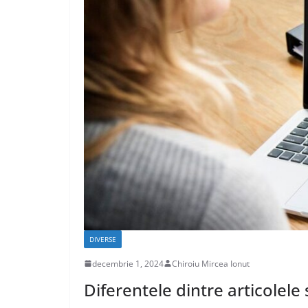
CASA SI GRADINA
Care sunt avant
caselor din lem
aprilie 17, 2020
Chiroiu Mirc
DIVERSE
decembrie 1, 2024
Chiroiu Mircea Ionut
Diferentele dintre articolele 