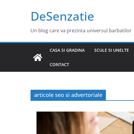
Sari
DeSenzatie
la
conținut
Un blog care va prezinta universul barbatilor
CASA SI GRADINA
SCULE SI UNELTE
CONTACT
articole seo si advertoriale