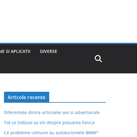
E SI APLICATII
DIVERSE
Articole recente
Diferentele dintre articolele seo si advertoriale
Tot ce trebuie sa stii despre poluarea fonica
Ce probleme comune au autoturismele BMW?