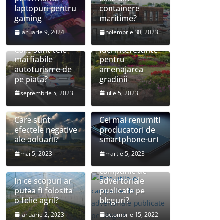
laptopuri pentru
containere
gaming
maritime?
ianuarie 9, 2024
noiembrie 30, 2023
Care sunt cele
Idei interesante
mai fiabile
pentru
autoturisme de
amenajarea
pe piata?
gradinii
septembrie 5, 2023
iulie 5, 2023
Care sunt
Cei mai renumiti
efectele negative
producatori de
ale poluarii?
smartphone-uri
mai 5, 2023
martie 5, 2023
Este utila o
campanie de
In ce scopuri ar
advertoriale
putea fi folosita
publicate pe
o folie agril?
bloguri?
Cele mai grave
Cine are nevoie
ianuarie 2, 2023
octombrie 15, 2022