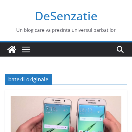
Sari
DeSenzatie
la
conținut
Un blog care va prezinta universul barbatilor
baterii originale