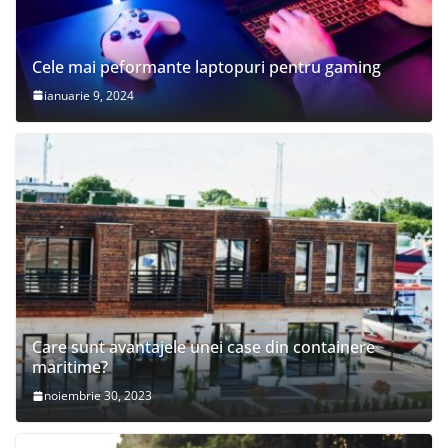
Cele mai peformante laptopuri pentru gaming
ianuarie 9, 2024
Care sunt avantajele unei case din containere
maritime?
noiembrie 30, 2023