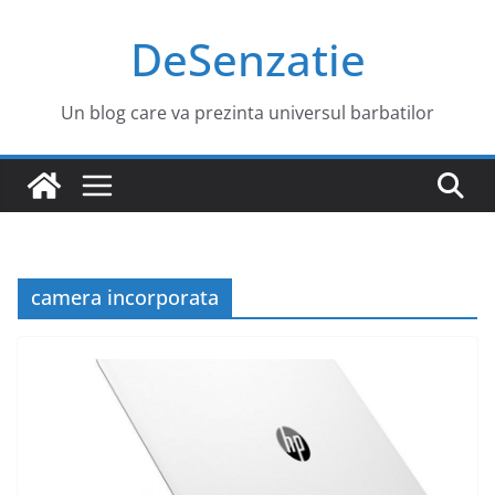
Sari
DeSenzatie
la
conținut
Un blog care va prezinta universul barbatilor
camera incorporata