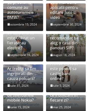
Ce probleme
Cele mai bune
comune au
aplicatii pentru
autoturismele
editare foto si
BMW?
video
octombrie 15, 2024
septembrie 30, 2024
Ce este si la ce
Este
este utilizat un
recomandat sa
fierastrau
aleg o casa din
electric?
panouri SIP?
septembrie 16, 2024
august 18, 2024
Prin ce metode
Ar trebui sa fim
este posibil sa
ingrijorati din
castig bani
cauza poluarii?
online?
Isi mai
Ce este
iulie 31, 2024
iulie 5, 2024
aminteste cineva
internetul si de
de telefoanele
ce il utilizam in
mobile Nokia?
fiecare zi?
Ce sunt
Ce este poluarea
iunie 15, 2024
mai 25, 2024