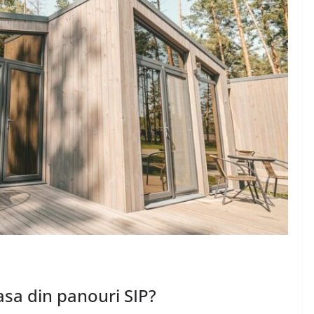
ajele
n?
ea Ionut
DIVERSE
Diferentele dintre
articolele seo si
advertoriale
decembrie 1, 2024
Chiroiu Mircea Ionut
asa din panouri SIP?