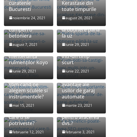
curatenie
Kerastase din
Bucuresti
toate timpurile
Tot ce trebuie sa
noiembrie 24, 2021
august 26, 2021
stii cand
Piatra spartă: de
cumperi o
la obținere până
betoniera
la uz
Cum poti sa
august 7, 2021
iunie 29, 2021
Repere pentru
castigi bani multi
mentenanța
intr-un timp
rulmenților Koyo
scurt
iunie 29, 2021
iunie 22, 2021
Cele mai
Ce trebuie sa
importante
stim cand ne
avantaje ale
alegem sculele si
usilor de garaj
instrumentele?
automate
Cum sa alegi
Ce beneficii
mai 15, 2021
martie 23, 2021
smartphone-ul
poate avea SEO
care ti se
pentru afacerea
potriveste?
dvs.?
februarie 12, 2021
februarie 3, 2021