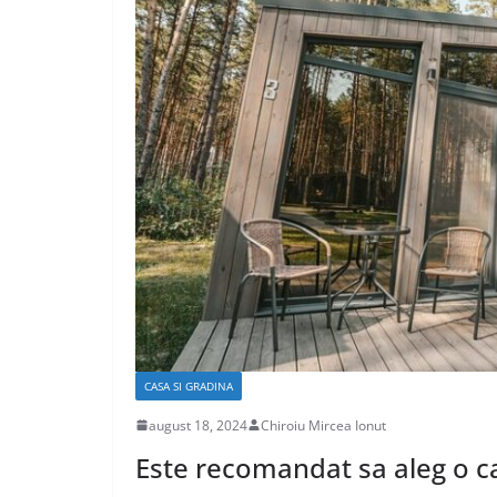
CASA SI GRADINA
Care sunt avant
caselor din lem
aprilie 17, 2020
Chiroiu Mirc
CASA SI GRADINA
august 18, 2024
Chiroiu Mircea Ionut
Este recomandat sa aleg o c