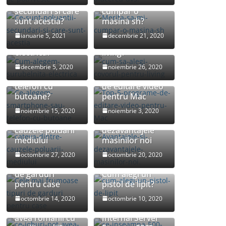
Ce sunt poluantii
Merita sa-mi
secundari si care
cumpar o
sunt acestia?
masina sh?
Cum alegem
Cum sa alegi
ianuarie 5, 2021
decembrie 21, 2020
surubelnita
covorul pentru
electrica?
living?
Ce alegem:
decembrie 5, 2020
noiembrie 26, 2020
smartphone sau
Top 5 programe
telefon cu
de editare video
butoane?
pentru Mac
noiembrie 15, 2020
noiembrie 3, 2020
Cateva dintre
Avantajele si
cauzele poluarii
dezavantajele
mediului
masinilor noi
Cele mai
octombrie 27, 2020
octombrie 20, 2020
frumoase tipuri
de garduri
Cum alegi un
pentru case
pistol de lipit?
octombrie 14, 2020
octombrie 10, 2020
Ce joburi pot
Ce inseamna 500
avea romanii cu
Internal Server