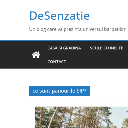
Sari
DeSenzatie
la
conținut
Un blog care va prezinta universul barbatilor
CASA SI GRADINA
SCULE SI UNELTE
CONTACT
ce sunt panourile SIP?