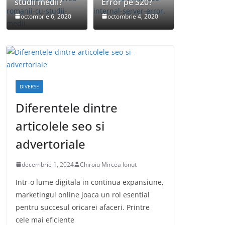
studii medii?
Error pe S20?
octombrie 6, 2020
octombrie 4, 2020
DIVERSE
Diferentele dintre
articolele seo si
advertoriale
decembrie 1, 2024
Chiroiu Mircea Ionut
Intr-o lume digitala in continua expansiune,
marketingul online joaca un rol esential
pentru succesul oricarei afaceri. Printre
cele mai eficiente