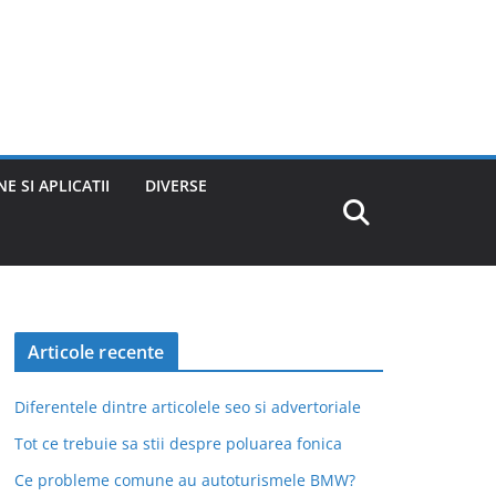
E SI APLICATII
DIVERSE
Articole recente
Diferentele dintre articolele seo si advertoriale
Tot ce trebuie sa stii despre poluarea fonica
Ce probleme comune au autoturismele BMW?