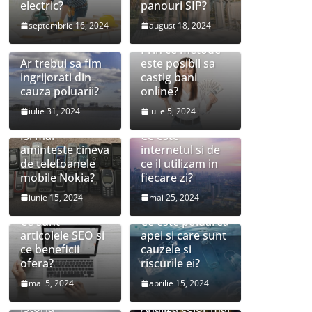
electric?
panouri SIP?
septembrie 16, 2024
august 18, 2024
Prin ce metode
Ar trebui sa fim
este posibil sa
ingrijorati din
castig bani
cauza poluarii?
online?
iulie 31, 2024
iulie 5, 2024
Isi mai
Ce este
aminteste cineva
internetul si de
de telefoanele
ce il utilizam in
mobile Nokia?
fiecare zi?
iunie 15, 2024
mai 25, 2024
Ce sunt
Ce este poluarea
articolele SEO si
apei si care sunt
ce beneficii
cauzele si
ofera?
riscurile ei?
mai 5, 2024
aprilie 15, 2024
Istoria
Analiza celor mai