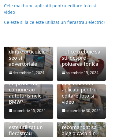
Cele mai bune aplicatii pentru editare foto si
video
Ce este si la ce este utilizat un fierastrau electric?
Diferentele
dintre articolele
Tot ce trebuie sa
seo si
stii despre
advertoriale
poluarea fonica
decembrie 1, 2024
noiembrie 15, 2024
Ce probleme
Cele mai bune
comune au
aplicatii pentru
autoturismele
editare foto si
BMW?
video
octombrie 15, 2024
septembrie 30, 2024
Ce este si la ce
Este
este utilizat un
recomandat sa
fierastrau
aleg o casa din