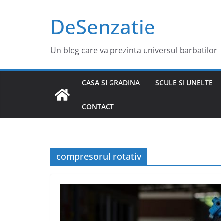
Sari
DeSenzatie
la
conținut
Un blog care va prezinta universul barbatilor
CASA SI GRADINA
SCULE SI UNELTE
CONTACT
compresorul rotativ