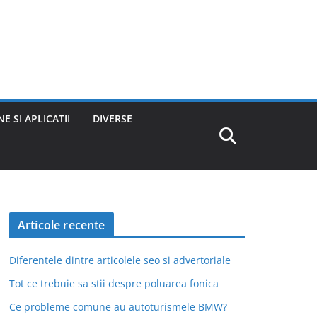
E SI APLICATII
DIVERSE
Articole recente
Diferentele dintre articolele seo si advertoriale
Tot ce trebuie sa stii despre poluarea fonica
Ce probleme comune au autoturismele BMW?