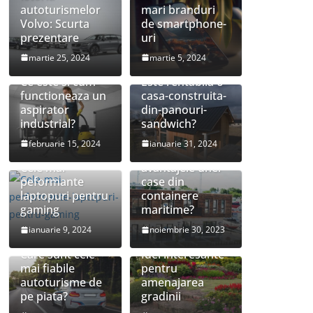
autoturismelor
mari branduri
Volvo: Scurta
de smartphone-
prezentare
uri
martie 25, 2024
martie 5, 2024
Ce este si cum
Este rentabila o
functioneaza un
casa-construita-
aspirator
din-panouri-
industrial?
sandwich?
februarie 15, 2024
ianuarie 31, 2024
Care sunt
Cele mai
avantajele unei
peformante
case din
laptopuri pentru
containere
gaming
maritime?
ianuarie 9, 2024
noiembrie 30, 2023
Care sunt cele
Idei interesante
mai fiabile
pentru
autoturisme de
amenajarea
pe piata?
gradinii