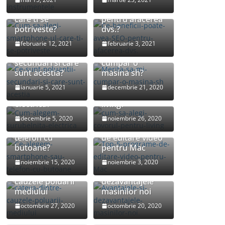
smartphone-ul
poate avea SEO
care ti se
pentru afacerea
potriveste?
dvs.?
februarie 12, 2021
februarie 3, 2021
Ce sunt poluantii
Merita sa-mi
secundari si care
cumpar o
sunt acestia?
masina sh?
Cum alegem
Cum sa alegi
ianuarie 5, 2021
decembrie 21, 2020
surubelnita
covorul pentru
electrica?
living?
Ce alegem:
decembrie 5, 2020
noiembrie 26, 2020
smartphone sau
Top 5 programe
telefon cu
de editare video
butoane?
pentru Mac
noiembrie 15, 2020
noiembrie 3, 2020
Cateva dintre
Avantajele si
cauzele poluarii
dezavantajele
mediului
masinilor noi
Cele mai
octombrie 27, 2020
octombrie 20, 2020
frumoase tipuri