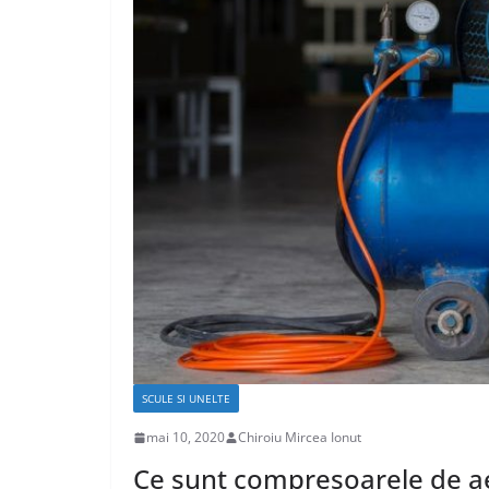
SCULE SI UNELTE
mai 10, 2020
Chiroiu Mircea Ionut
Ce sunt compresoarele de a