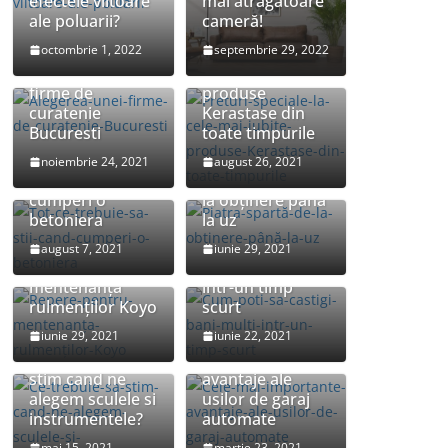
efectele viitoare
mai atrăgătoare
ale poluarii?
cameră!
octombrie 1, 2022
septembrie 29, 2022
Preturi speciale
Alegerea unei
la cele mai iubite
firme de
produse
curatenie
Kerastase din
Bucuresti
toate timpurile
Tot ce trebuie sa
noiembrie 24, 2021
august 26, 2021
stii cand
Piatra spartă: de
cumperi o
la obținere până
betoniera
la uz
Cum poti sa
august 7, 2021
iunie 29, 2021
Repere pentru
castigi bani multi
mentenanța
intr-un timp
rulmenților Koyo
scurt
iunie 29, 2021
iunie 22, 2021
Cele mai
Ce trebuie sa
importante
stim cand ne
avantaje ale
alegem sculele si
usilor de garaj
instrumentele?
automate
Cum sa alegi
Ce beneficii
mai 15, 2021
martie 23, 2021