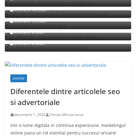
Cele mai frumoase tipuri de garduri pentru case
octombrie 14, 2020
Cum alegi un pistol de lipit?
octombrie 10, 2020
Ce joburi pot avea romanii cu studii medii?
octombrie 6, 2020
Ce inseamna 500 Internal Server Error pe S20?
octombrie 4, 2020
DIVERSE
Diferentele dintre articolele seo
si advertoriale
decembrie 1, 2024
Chiroiu Mircea Ionut
Intr-o lume digitala in continua expansiune, marketingul
online joaca un rol esential pentru succesul oricarei