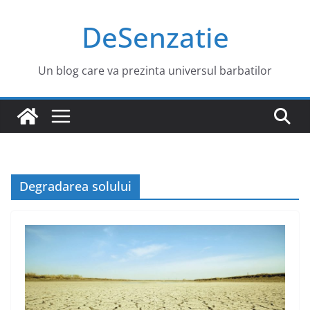
Sari
DeSenzatie
la
conținut
Un blog care va prezinta universul barbatilor
Degradarea solului