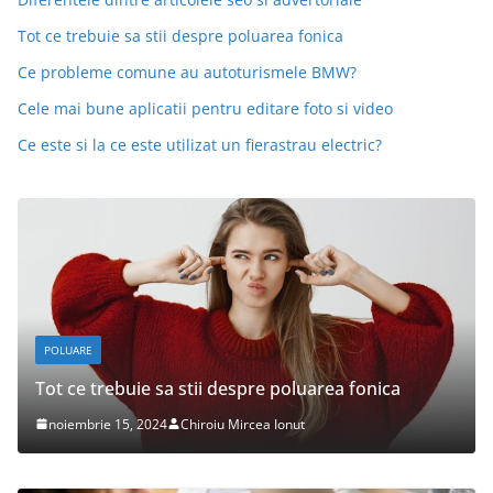
Tot ce trebuie sa stii despre poluarea fonica
Ce probleme comune au autoturismele BMW?
Cele mai bune aplicatii pentru editare foto si video
Ce este si la ce este utilizat un fierastrau electric?
POLUARE
Tot ce trebuie sa stii despre poluarea fonica
noiembrie 15, 2024
Chiroiu Mircea Ionut