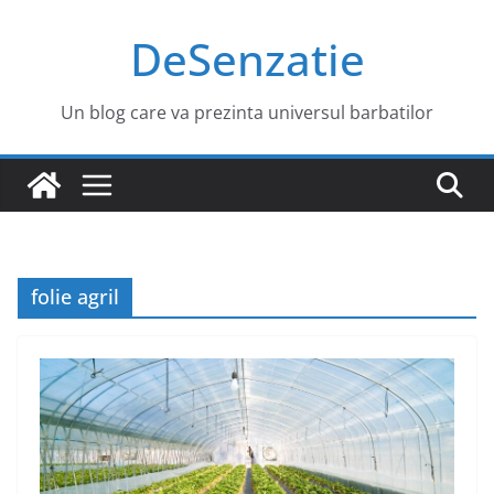
Sari
DeSenzatie
la
conținut
Un blog care va prezinta universul barbatilor
folie agril