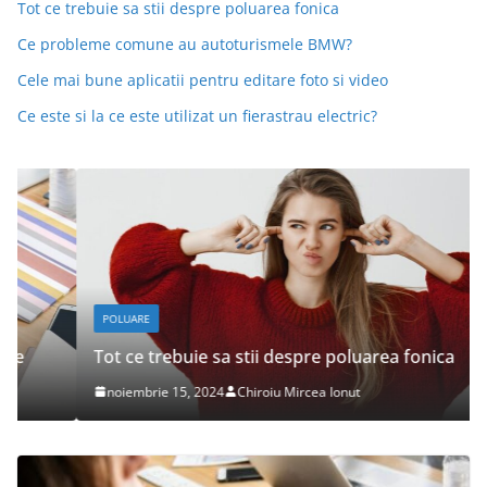
Tot ce trebuie sa stii despre poluarea fonica
Ce probleme comune au autoturismele BMW?
Cele mai bune aplicatii pentru editare foto si video
Ce este si la ce este utilizat un fierastrau electric?
POLUARE
Tot ce trebuie sa stii despre poluarea fonica
noiembrie 15, 2024
Chiroiu Mircea Ionut