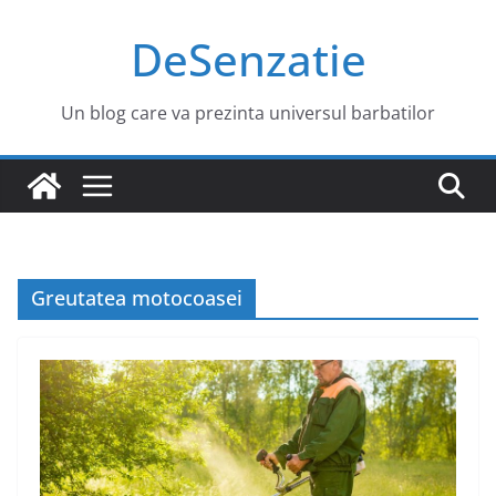
Sari
DeSenzatie
la
conținut
Un blog care va prezinta universul barbatilor
Greutatea motocoasei