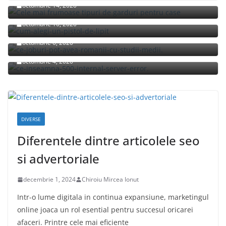
octombrie 14, 2020
Cum alegi un pistol de lipit?
octombrie 10, 2020
Ce joburi pot avea romanii cu studii medii?
octombrie 6, 2020
Ce inseamna 500 Internal Server Error pe S20?
octombrie 4, 2020
DIVERSE
Diferentele dintre articolele seo
si advertoriale
decembrie 1, 2024
Chiroiu Mircea Ionut
Intr-o lume digitala in continua expansiune, marketingul
online joaca un rol esential pentru succesul oricarei
afaceri. Printre cele mai eficiente