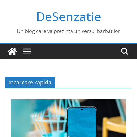
Sari
DeSenzatie
la
conținut
Un blog care va prezinta universul barbatilor
incarcare rapida