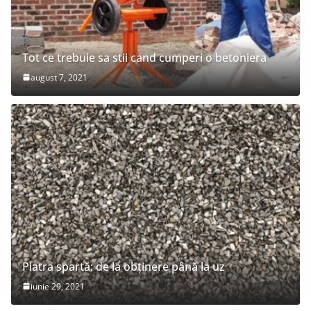
Tot ce trebuie sa stii cand cumperi o betoniera
august 7, 2021
Piatra spartă: de la obținere până la uz
iunie 29, 2021