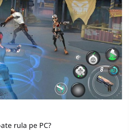
DIVERSE
Diferentele dintre
articolele seo si
advertoriale
ajele
decembrie 1, 2024
Chiroiu Mircea Ionut
n?
ea Ionut
oate rula pe PC?