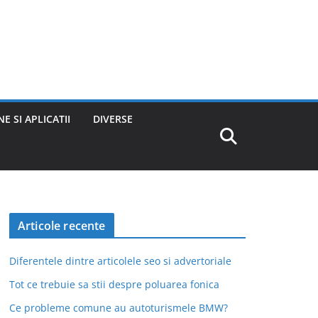
E SI APLICATII
DIVERSE
Articole recente
Diferentele dintre articolele seo si advertoriale
Tot ce trebuie sa stii despre poluarea fonica
Ce probleme comune au autoturismele BMW?