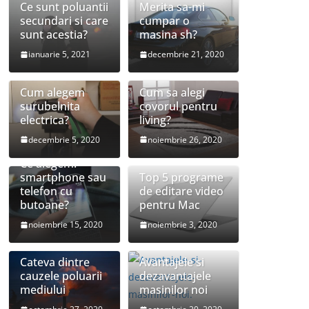
Ce sunt poluantii
Merita sa-mi
secundari si care
cumpar o
sunt acestia?
masina sh?
ianuarie 5, 2021
decembrie 21, 2020
Cum alegem
Cum sa alegi
surubelnita
covorul pentru
electrica?
living?
decembrie 5, 2020
noiembrie 26, 2020
Ce alegem:
smartphone sau
Top 5 programe
telefon cu
de editare video
butoane?
pentru Mac
noiembrie 15, 2020
noiembrie 3, 2020
Cateva dintre
Avantajele si
cauzele poluarii
dezavantajele
mediului
masinilor noi