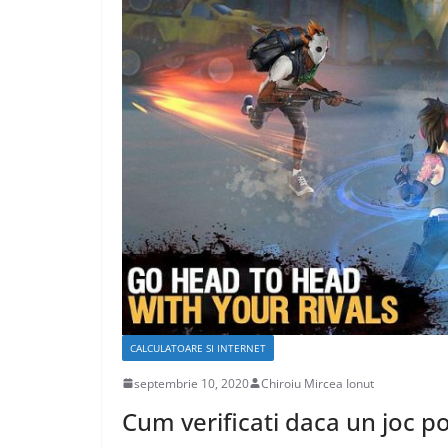
CASA SI GRADINA
Care sunt avant
caselor din lem
aprilie 17, 2020
Chiroiu Mirc
CALCULATOARE SI INTERNET
septembrie 10, 2020
Chiroiu Mircea Ionut
Cum verificati daca un joc p