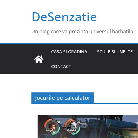
Sari
DeSenzatie
la
conținut
Un blog care va prezinta universul barbatilor
CASA SI GRADINA
SCULE SI UNELTE
CONTACT
Jocurile pe calculator