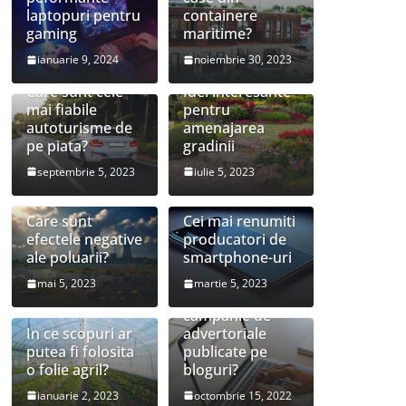
laptopuri pentru
containere
gaming
maritime?
ianuarie 9, 2024
noiembrie 30, 2023
Care sunt cele
Idei interesante
mai fiabile
pentru
autoturisme de
amenajarea
pe piata?
gradinii
septembrie 5, 2023
iulie 5, 2023
Care sunt
Cei mai renumiti
efectele negative
producatori de
ale poluarii?
smartphone-uri
mai 5, 2023
martie 5, 2023
Este utila o
campanie de
In ce scopuri ar
advertoriale
putea fi folosita
publicate pe
o folie agril?
bloguri?
ianuarie 2, 2023
octombrie 15, 2022