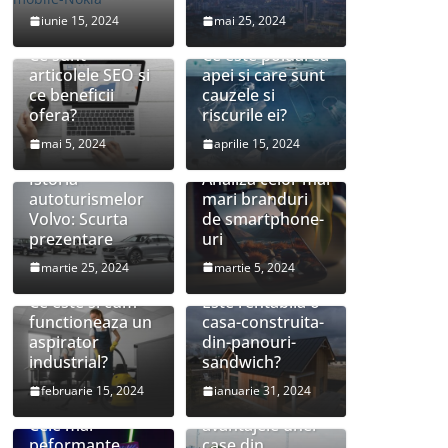
iunie 15, 2024
mai 25, 2024
Ce sunt
Ce este poluarea
articolele SEO si
apei si care sunt
ce beneficii
cauzele si
ofera?
riscurile ei?
mai 5, 2024
aprilie 15, 2024
Istoria
Analiza celor mai
autoturismelor
mari branduri
Volvo: Scurta
de smartphone-
prezentare
uri
martie 25, 2024
martie 5, 2024
Ce este si cum
Este rentabila o
functioneaza un
casa-construita-
aspirator
din-panouri-
industrial?
sandwich?
februarie 15, 2024
ianuarie 31, 2024
Care sunt
Cele mai
avantajele unei
peformante
case din