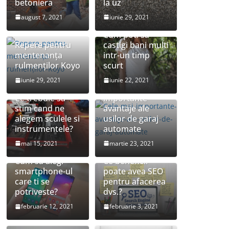
betoniera
la uz
august 7, 2021
iunie 29, 2021
Cum poti sa
Repere pentru
castigi bani multi
mentenanța
intr-un timp
rulmenților Koyo
scurt
iunie 29, 2021
iunie 22, 2021
Cele mai
Ce trebuie sa
importante
stim cand ne
avantaje ale
alegem sculele si
usilor de garaj
instrumentele?
automate
mai 15, 2021
martie 23, 2021
Cum sa alegi
Ce beneficii
smartphone-ul
poate avea SEO
care ti se
pentru afacerea
potriveste?
dvs.?
februarie 12, 2021
februarie 3, 2021