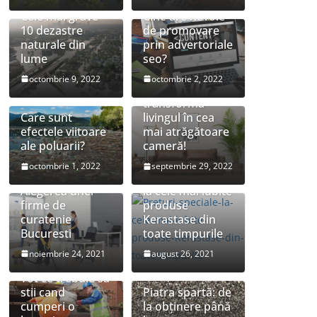
Cele mai grave
Cine are nevoie
10 dezastre
de promovare
naturale din
prin advertoriale
lume
seo?
Sfaturi simple
octombrie 9, 2022
octombrie 2, 2022
pentru a-ți
transforma
Care sunt
livingul în cea
efectele viitoare
mai atrăgătoare
ale poluarii?
cameră!
octombrie 1, 2022
septembrie 29, 2022
Preturi speciale
Alegerea unei
la cele mai iubite
firme de
produse
curatenie
Kerastase din
Bucuresti
toate timpurile
noiembrie 24, 2021
august 26, 2021
Tot ce trebuie sa
stii cand
Piatra spartă: de
cumperi o
la obținere până