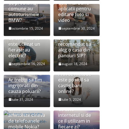
Ce probleme
Cele mai bune
comune au
aplicatii pentru
autoturismele
editare foto si
BMW?
video
octombrie 15, 2024
septembrie 30, 2024
Ce este si la ce
Este
este utilizat un
recomandat sa
fierastrau
aleg o casa din
electric?
panouri SIP?
septembrie 16, 2024
august 18, 2024
Prin ce metode
Ar trebui sa fim
este posibil sa
ingrijorati din
castig bani
cauza poluarii?
online?
iulie 31, 2024
iulie 5, 2024
Isi mai
Ce este
aminteste cineva
internetul si de
de telefoanele
ce il utilizam in
mobile Nokia?
fiecare zi?