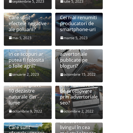
septembrie 5, 2023
iulie 5, 2023
Care sunt
Cei mai renumiti
efectele negative
producatori de
ale poluarii?
smartphone-uri
mai 5, 2023
martie 5, 2023
Este utila o
campanie de
In ce scopuri ar
advertoriale
putea fi folosita
publicate pe
o folie agril?
bloguri?
ianuarie 2, 2023
octombrie 15, 2022
Cele mai grave
Cine are nevoie
10 dezastre
de promovare
naturale din
prin advertoriale
lume
seo?
Sfaturi simple
octombrie 9, 2022
octombrie 2, 2022
pentru a-ți
transforma
Care sunt
livingul în cea