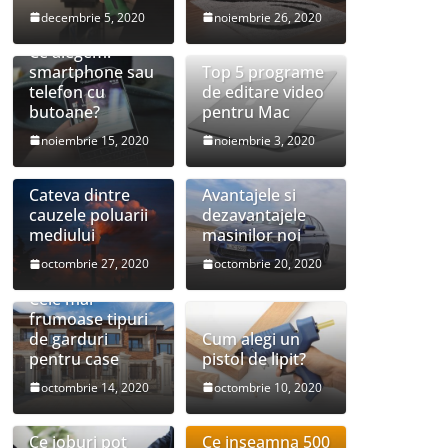
decembrie 5, 2020
noiembrie 26, 2020
Ce alegem:
smartphone sau
Top 5 programe
telefon cu
de editare video
butoane?
pentru Mac
noiembrie 15, 2020
noiembrie 3, 2020
Cateva dintre
Avantajele si
cauzele poluarii
dezavantajele
mediului
masinilor noi
octombrie 27, 2020
octombrie 20, 2020
Cele mai
frumoase tipuri
de garduri
Cum alegi un
pentru case
pistol de lipit?
octombrie 14, 2020
octombrie 10, 2020
Ce joburi pot
Ce inseamna 500