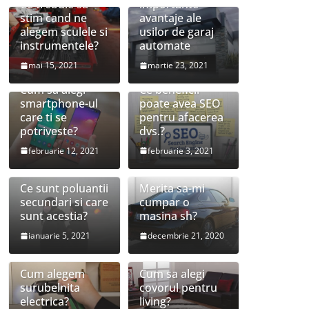
Ce trebuie sa
importante
stim cand ne
avantaje ale
alegem sculele si
usilor de garaj
instrumentele?
automate
mai 15, 2021
martie 23, 2021
Cum sa alegi
Ce beneficii
smartphone-ul
poate avea SEO
care ti se
pentru afacerea
potriveste?
dvs.?
februarie 12, 2021
februarie 3, 2021
Ce sunt poluantii
Merita sa-mi
secundari si care
cumpar o
sunt acestia?
masina sh?
ianuarie 5, 2021
decembrie 21, 2020
Cum alegem
Cum sa alegi
surubelnita
covorul pentru
electrica?
living?