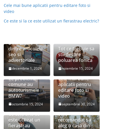
Cele mai bune aplicatii pentru editare foto si
video
Ce este si la ce este utilizat un fierastrau electric?
Diferentele
dintre articolele
Tot ce trebuie sa
seo si
stii despre
advertoriale
poluarea fonica
decembrie 1, 2024
noiembrie 15, 2024
Ce probleme
Cele mai bune
comune au
aplicatii pentru
autoturismele
editare foto si
BMW?
video
octombrie 15, 2024
septembrie 30, 2024
Ce este si la ce
Este
este utilizat un
recomandat sa
fierastrau
aleg o casa din