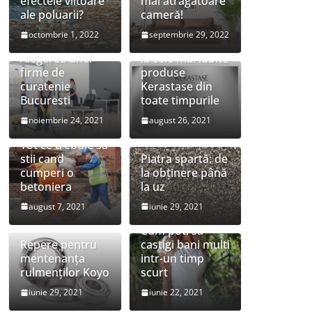
efectele viitoare
mai atrăgătoare
ale poluarii?
cameră!
octombrie 1, 2022
septembrie 29, 2022
Preturi speciale
Alegerea unei
la cele mai iubite
firme de
produse
curatenie
Kerastase din
Bucuresti
toate timpurile
noiembrie 24, 2021
august 26, 2021
Tot ce trebuie sa
stii cand
Piatra spartă: de
cumperi o
la obținere până
betoniera
la uz
august 7, 2021
iunie 29, 2021
Cum poti sa
Repere pentru
castigi bani multi
mentenanța
intr-un timp
rulmenților Koyo
scurt
iunie 29, 2021
iunie 22, 2021
Cele mai