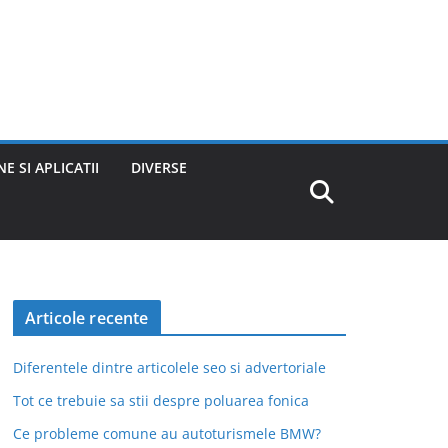
E SI APLICATII
DIVERSE
Articole recente
Diferentele dintre articolele seo si advertoriale
Tot ce trebuie sa stii despre poluarea fonica
Ce probleme comune au autoturismele BMW?