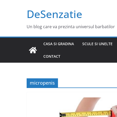
Sari
DeSenzatie
la
conținut
Un blog care va prezinta universul barbatilor
CASA SI GRADINA
SCULE SI UNELTE
CONTACT
micropenis