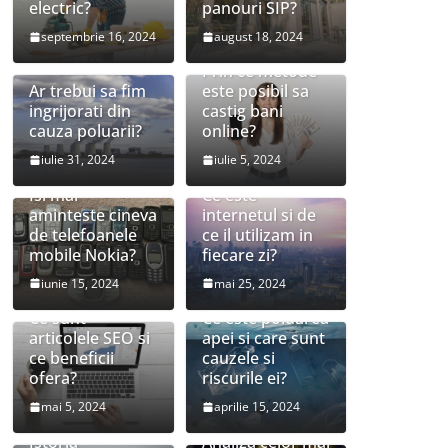
electric?
panouri SIP?
septembrie 16, 2024
august 18, 2024
Prin ce metode
Ar trebui sa fim
este posibil sa
ingrijorati din
castig bani
cauza poluarii?
online?
iulie 31, 2024
iulie 5, 2024
Isi mai
Ce este
aminteste cineva
internetul si de
de telefoanele
ce il utilizam in
mobile Nokia?
fiecare zi?
iunie 15, 2024
mai 25, 2024
Ce sunt
Ce este poluarea
articolele SEO si
apei si care sunt
ce beneficii
cauzele si
ofera?
riscurile ei?
mai 5, 2024
aprilie 15, 2024
Istoria
Analiza celor mai