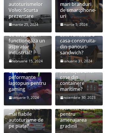
autoturismelor
mari branduri
Volvo: Scurta
de smartphone-
prezentare
uri
martie 25, 2024
martie 5, 2024
Ce este si cum
Este rentabila o
functioneaza un
casa-construita-
aspirator
din-panouri-
industrial?
sandwich?
februarie 15, 2024
ianuarie 31, 2024
Care sunt
Cele mai
avantajele unei
peformante
case din
laptopuri pentru
containere
gaming
maritime?
ianuarie 9, 2024
noiembrie 30, 2023
Care sunt cele
Idei interesante
mai fiabile
pentru
autoturisme de
amenajarea
pe piata?
gradinii