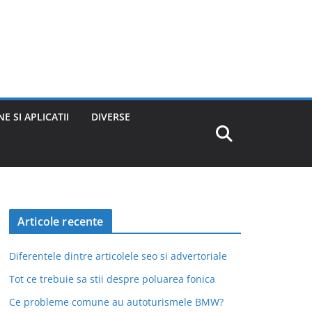
E SI APLICATII
DIVERSE
Articole recente
Diferentele dintre articolele seo si advertoriale
Tot ce trebuie sa stii despre poluarea fonica
Ce probleme comune au autoturismele BMW?