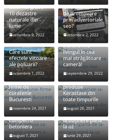
Cele mai grave
Cine are nevoie
10 dezastre
de promovare
naturale din
prin advertoriale
lume
seo?
Sfaturi simple
octombrie 9, 2022
octombrie 2, 2022
pentru a-ți
transforma
Care sunt
livingul în cea
efectele viitoare
mai atrăgătoare
ale poluarii?
cameră!
octombrie 1, 2022
septembrie 29, 2022
Preturi speciale
Alegerea unei
la cele mai iubite
firme de
produse
curatenie
Kerastase din
Bucuresti
toate timpurile
Tot ce trebuie sa
noiembrie 24, 2021
august 26, 2021
stii cand
Piatra spartă: de
cumperi o
la obținere până
betoniera
la uz
Cum poti sa
august 7, 2021
iunie 29, 2021