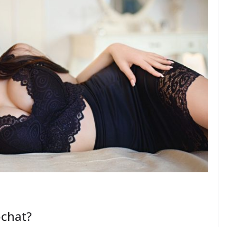
DIVERSE
Diferentele dintre
articolele seo si
advertoriale
ajele
decembrie 1, 2024
Chiroiu Mircea Ionut
n?
ea Ionut
ochat?