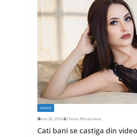
CASA SI GRADINA
Care sunt avant
caselor din lem
aprilie 17, 2020
Chiroiu Mirc
DIVERSE
mai 30, 2020
Chiroiu Mircea Ionut
Cati bani se castiga din vide