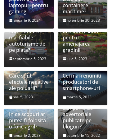
laptopuri pentru
containere
gaming
maritime?
ianuarie 9, 2024
noiembrie 30, 2023
Care sunt cele
Idei interesante
mai fiabile
pentru
autoturisme de
amenajarea
pe piata?
gradinii
septembrie 5, 2023
iulie 5, 2023
Care sunt
Cei mai renumiti
efectele negative
producatori de
ale poluarii?
smartphone-uri
mai 5, 2023
martie 5, 2023
Este utila o
campanie de
In ce scopuri ar
advertoriale
putea fi folosita
publicate pe
o folie agril?
bloguri?
ianuarie 2, 2023
octombrie 15, 2022