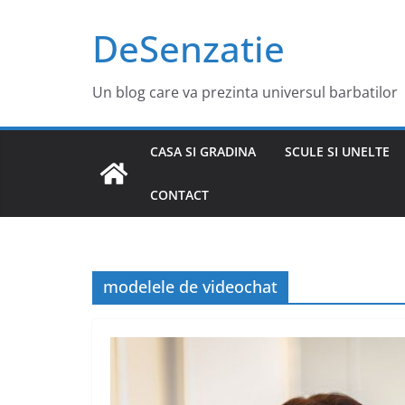
Sari
DeSenzatie
la
conținut
Un blog care va prezinta universul barbatilor
CASA SI GRADINA
SCULE SI UNELTE
CONTACT
modelele de videochat