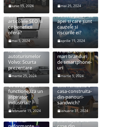
iunie 15, 2024
mai 25, 2024
Ce sunt
Ce este poluarea
articolele SEO si
apei si care sunt
ce beneficii
cauzele si
ofera?
riscurile ei?
mai 5, 2024
aprilie 15, 2024
Istoria
Analiza celor mai
autoturismelor
mari branduri
Volvo: Scurta
de smartphone-
prezentare
uri
martie 25, 2024
martie 5, 2024
Ce este si cum
Este rentabila o
functioneaza un
casa-construita-
aspirator
din-panouri-
industrial?
sandwich?
februarie 15, 2024
ianuarie 31, 2024
Care sunt
Cele mai
avantajele unei
peformante
case din