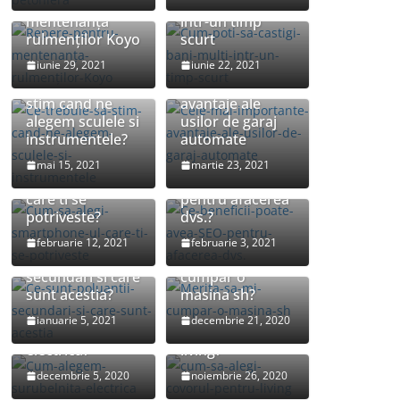
Repere pentru
castigi bani multi
mentenanța
intr-un timp
rulmenților Koyo
scurt
iunie 29, 2021
iunie 22, 2021
Cele mai
Ce trebuie sa
importante
stim cand ne
avantaje ale
alegem sculele si
usilor de garaj
instrumentele?
automate
Cum sa alegi
Ce beneficii
mai 15, 2021
martie 23, 2021
smartphone-ul
poate avea SEO
care ti se
pentru afacerea
potriveste?
dvs.?
februarie 12, 2021
februarie 3, 2021
Ce sunt poluantii
Merita sa-mi
secundari si care
cumpar o
sunt acestia?
masina sh?
Cum alegem
Cum sa alegi
ianuarie 5, 2021
decembrie 21, 2020
surubelnita
covorul pentru
electrica?
living?
Ce alegem:
decembrie 5, 2020
noiembrie 26, 2020
smartphone sau
Top 5 programe