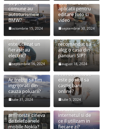
Ce probleme
Cele mai bune
comune au
aplicatii pentru
autoturismele
editare foto si
BMW?
video
octombrie 15, 2024
septembrie 30, 2024
Ce este si la ce
Este
este utilizat un
recomandat sa
fierastrau
aleg o casa din
electric?
panouri SIP?
septembrie 16, 2024
august 18, 2024
Prin ce metode
Ar trebui sa fim
este posibil sa
ingrijorati din
castig bani
cauza poluarii?
online?
iulie 31, 2024
iulie 5, 2024
Isi mai
Ce este
aminteste cineva
internetul si de
de telefoanele
ce il utilizam in
mobile Nokia?
fiecare zi?