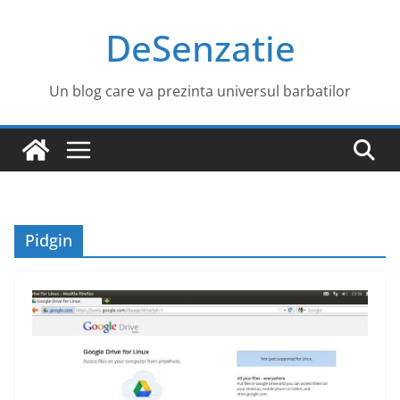
Sari
DeSenzatie
la
conținut
Un blog care va prezinta universul barbatilor
Pidgin