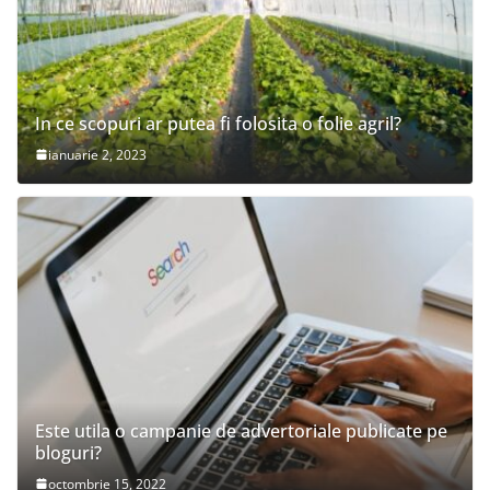
In ce scopuri ar putea fi folosita o folie agril?
ianuarie 2, 2023
Este utila o campanie de advertoriale publicate pe
bloguri?
octombrie 15, 2022