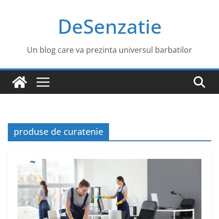
Sari
DeSenzatie
la
conținut
Un blog care va prezinta universul barbatilor
produse de curatenie