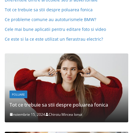
Tot ce trebuie sa stii despre poluarea fonica
Ce probleme comune au autoturismele BMW?
Cele mai bune aplicatii pentru editare foto si video
Ce este si la ce este utilizat un fierastrau electric?
DESPRE MASINI
Ce probleme comune au autoturismele BMW?
octombrie 15, 2024
Chiroiu Mircea Ionut