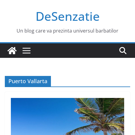
Sari
DeSenzatie
la
conținut
Un blog care va prezinta universul barbatilor
Puerto Vallarta