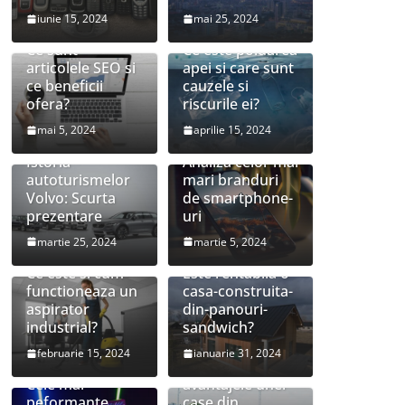
iunie 15, 2024
mai 25, 2024
Ce sunt
Ce este poluarea
articolele SEO si
apei si care sunt
ce beneficii
cauzele si
ofera?
riscurile ei?
mai 5, 2024
aprilie 15, 2024
Istoria
Analiza celor mai
autoturismelor
mari branduri
Volvo: Scurta
de smartphone-
prezentare
uri
martie 25, 2024
martie 5, 2024
Ce este si cum
Este rentabila o
functioneaza un
casa-construita-
aspirator
din-panouri-
industrial?
sandwich?
februarie 15, 2024
ianuarie 31, 2024
Care sunt
Cele mai
avantajele unei
peformante
case din