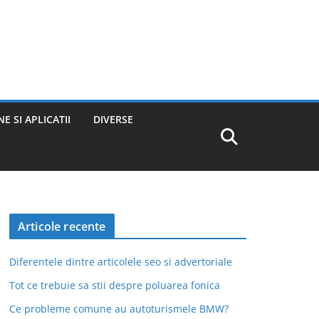
E SI APLICATII
DIVERSE
Articole recente
Diferentele dintre articolele seo si advertoriale
Tot ce trebuie sa stii despre poluarea fonica
Ce probleme comune au autoturismele BMW?