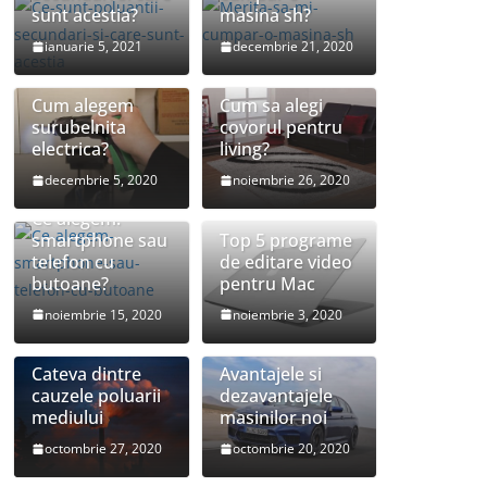
sunt acestia?
masina sh?
ianuarie 5, 2021
decembrie 21, 2020
Cum alegem
Cum sa alegi
surubelnita
covorul pentru
electrica?
living?
decembrie 5, 2020
noiembrie 26, 2020
Ce alegem:
smartphone sau
Top 5 programe
telefon cu
de editare video
butoane?
pentru Mac
noiembrie 15, 2020
noiembrie 3, 2020
Cateva dintre
Avantajele si
cauzele poluarii
dezavantajele
mediului
masinilor noi
octombrie 27, 2020
octombrie 20, 2020
Cele mai