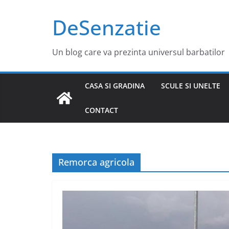
Sari
DeSenzatie
la
conținut
Un blog care va prezinta universul barbatilor
CASA SI GRADINA
SCULE SI UNELTE
CONTACT
Remorca agricola