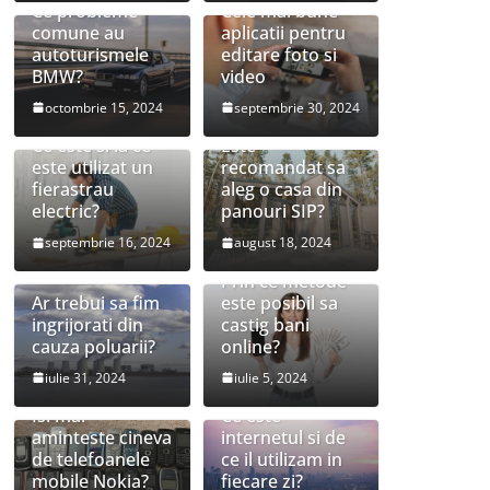
Ce probleme
Cele mai bune
comune au
aplicatii pentru
autoturismele
editare foto si
BMW?
video
octombrie 15, 2024
septembrie 30, 2024
Ce este si la ce
Este
este utilizat un
recomandat sa
fierastrau
aleg o casa din
electric?
panouri SIP?
septembrie 16, 2024
august 18, 2024
Prin ce metode
Ar trebui sa fim
este posibil sa
ingrijorati din
castig bani
cauza poluarii?
online?
iulie 31, 2024
iulie 5, 2024
Isi mai
Ce este
aminteste cineva
internetul si de
de telefoanele
ce il utilizam in
mobile Nokia?
fiecare zi?