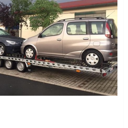
ajele
n?
ea Ionut
DIVERSE
Diferentele dintre
articolele seo si
advertoriale
decembrie 1, 2024
Chiroiu Mircea Ionut