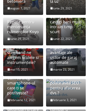
betoniera
la uz
august 7, 2021
iunie 29, 2021
Cum poti sa
Repere pentru
castigi bani multi
mentenanța
intr-un timp
rulmenților Koyo
scurt
iunie 29, 2021
iunie 22, 2021
Cele mai
Ce trebuie sa
importante
stim cand ne
avantaje ale
alegem sculele si
usilor de garaj
instrumentele?
automate
mai 15, 2021
martie 23, 2021
Cum sa alegi
Ce beneficii
smartphone-ul
poate avea SEO
care ti se
pentru afacerea
potriveste?
dvs.?
februarie 12, 2021
februarie 3, 2021
Ce sunt poluantii
Merita sa-mi
secundari si care
cumpar o