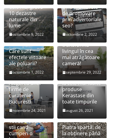
Cele mai grave
Cine are nevoie
10 dezastre
de promovare
naturale din
prin advertoriale
lume
seo?
Sfaturi simple
octombrie 9, 2022
octombrie 2, 2022
pentru a-ți
transforma
Care sunt
livingul în cea
efectele viitoare
mai atrăgătoare
ale poluarii?
cameră!
octombrie 1, 2022
septembrie 29, 2022
Preturi speciale
Alegerea unei
la cele mai iubite
firme de
produse
curatenie
Kerastase din
Bucuresti
toate timpurile
noiembrie 24, 2021
august 26, 2021
Tot ce trebuie sa
stii cand
Piatra spartă: de
cumperi o
la obținere până