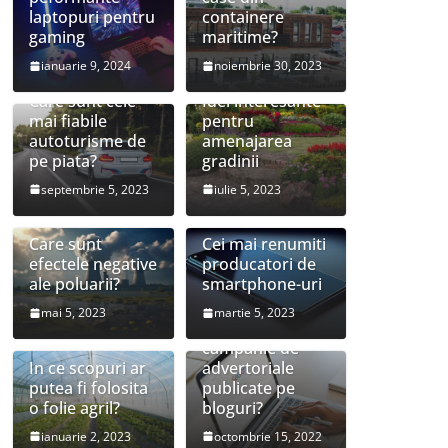
laptopuri pentru
containere
gaming
maritime?
ianuarie 9, 2024
noiembrie 30, 2023
Care sunt cele
Idei interesante
mai fiabile
pentru
autoturisme de
amenajarea
pe piata?
gradinii
septembrie 5, 2023
iulie 5, 2023
Care sunt
Cei mai renumiti
efectele negative
producatori de
ale poluarii?
smartphone-uri
mai 5, 2023
martie 5, 2023
Este utila o
campanie de
In ce scopuri ar
advertoriale
putea fi folosita
publicate pe
o folie agril?
bloguri?
ianuarie 2, 2023
octombrie 15, 2022