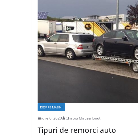
CASA SI GRADINA
Care sunt avant
caselor din lem
aprilie 17, 2020
Chiroiu Mirc
DESPRE MASINI
iulie 6, 2020
Chiroiu Mircea Ionut
Tipuri de remorci auto