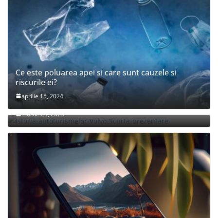
Ce este poluarea apei si care sunt cauzele si
riscurile ei?
aprilie 15, 2024
Istoria autoturismelor Volvo: Scurta prezentare
martie 25, 2024