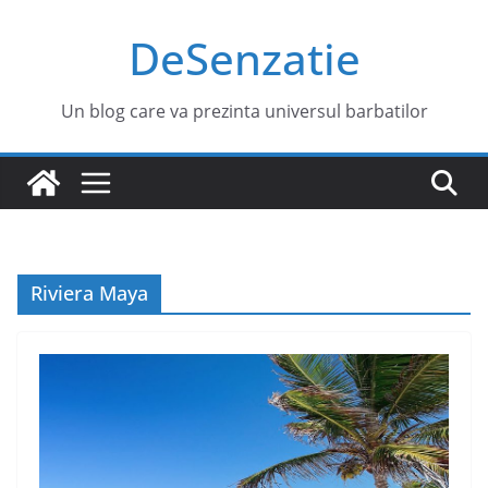
Sari
DeSenzatie
la
conținut
Un blog care va prezinta universul barbatilor
Riviera Maya