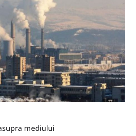
ajele
n?
ea Ionut
DIVERSE
Diferentele dintre
articolele seo si
advertoriale
decembrie 1, 2024
Chiroiu Mircea Ionut
 asupra mediului