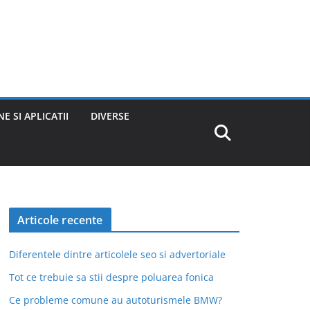
E SI APLICATII
DIVERSE
Articole recente
Diferentele dintre articolele seo si advertoriale
Tot ce trebuie sa stii despre poluarea fonica
Ce probleme comune au autoturismele BMW?