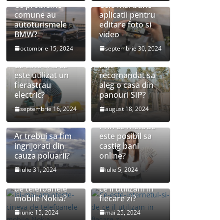
Ce probleme
Cele mai bune
comune au
aplicatii pentru
autoturismele
editare foto si
BMW?
video
octombrie 15, 2024
septembrie 30, 2024
Ce este si la ce
Este
este utilizat un
recomandat sa
fierastrau
aleg o casa din
electric?
panouri SIP?
septembrie 16, 2024
august 18, 2024
Prin ce metode
Ar trebui sa fim
este posibil sa
ingrijorati din
castig bani
cauza poluarii?
online?
Isi mai
Ce este
iulie 31, 2024
iulie 5, 2024
aminteste cineva
internetul si de
de telefoanele
ce il utilizam in
mobile Nokia?
fiecare zi?
Ce sunt
Ce este poluarea
iunie 15, 2024
mai 25, 2024