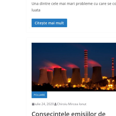
Una dintre cele mai mari probleme cu care se co
luata
Citește mai mult
POLUARE
iulie 24, 2020
Chiroiu Mircea Ionut
Consecintele emisiilor de