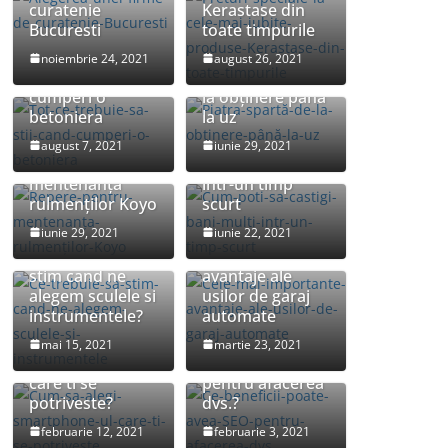
curatenie
Kerastase din
Bucuresti
toate timpurile
Tot ce trebuie sa
noiembrie 24, 2021
august 26, 2021
stii cand
Piatra spartă: de
cumperi o
la obținere până
betoniera
la uz
Cum poti sa
august 7, 2021
iunie 29, 2021
Repere pentru
castigi bani multi
mentenanța
intr-un timp
rulmenților Koyo
scurt
iunie 29, 2021
iunie 22, 2021
Cele mai
Ce trebuie sa
importante
stim cand ne
avantaje ale
alegem sculele si
usilor de garaj
instrumentele?
automate
Cum sa alegi
Ce beneficii
mai 15, 2021
martie 23, 2021
smartphone-ul
poate avea SEO
care ti se
pentru afacerea
potriveste?
dvs.?
februarie 12, 2021
februarie 3, 2021