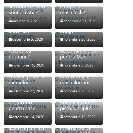
Ce sunt poluantii
Merita sa-mi
secundari si care
cumpar o
sunt acestia?
masina sh?
Cum alegem
Cum sa alegi
ianuarie 5, 2021
decembrie 21, 2020
surubelnita
covorul pentru
electrica?
living?
Ce alegem:
decembrie 5, 2020
noiembrie 26, 2020
smartphone sau
Top 5 programe
telefon cu
de editare video
butoane?
pentru Mac
noiembrie 15, 2020
noiembrie 3, 2020
Cateva dintre
Avantajele si
cauzele poluarii
dezavantajele
mediului
masinilor noi
Cele mai
octombrie 27, 2020
octombrie 20, 2020
frumoase tipuri
de garduri
Cum alegi un
pentru case
pistol de lipit?
octombrie 14, 2020
octombrie 10, 2020
Ce joburi pot
Ce inseamna 500
avea romanii cu
Internal Server