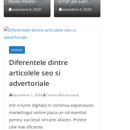
studii medii?
Error pe S20?
octombrie 6, 2020
octombrie 4, 2020
DIVERSE
Diferentele dintre
articolele seo si
advertoriale
decembrie 1, 2024
Chiroiu Mircea Ionut
Intr-o lume digitala in continua expansiune,
marketingul online joaca un rol esential
pentru succesul oricarei afaceri. Printre
cele mai eficiente