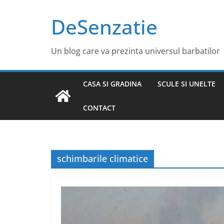
Sari
DeSenzatie
la
conținut
Un blog care va prezinta universul barbatilor
CASA SI GRADINA
SCULE SI UNELTE
CONTACT
schimbarile climatice