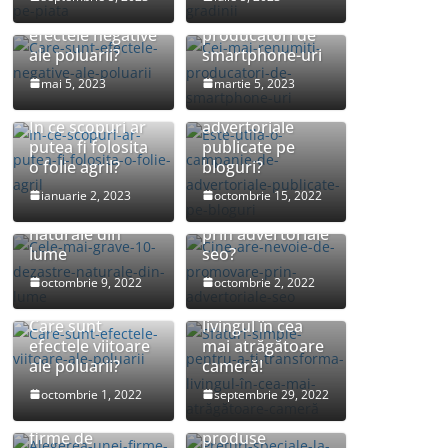
Care sunt
Cei mai renumiti
efectele negative
producatori de
ale poluarii?
smartphone-uri
mai 5, 2023
martie 5, 2023
Este utila o
campanie de
In ce scopuri ar
advertoriale
putea fi folosita
publicate pe
o folie agril?
bloguri?
Cele mai grave
Cine are nevoie
ianuarie 2, 2023
octombrie 15, 2022
10 dezastre
de promovare
naturale din
prin advertoriale
lume
seo?
Sfaturi simple
octombrie 9, 2022
octombrie 2, 2022
pentru a-ți
transforma
Care sunt
livingul în cea
efectele viitoare
mai atrăgătoare
ale poluarii?
cameră!
octombrie 1, 2022
septembrie 29, 2022
Preturi speciale
Alegerea unei
la cele mai iubite
firme de
produse