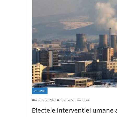
CASA SI GRADINA
Care sunt avant
caselor din lem
aprilie 17, 2020
Chiroiu Mirc
POLUARE
august 7, 2020
Chiroiu Mircea Ionut
Efectele interventiei umane