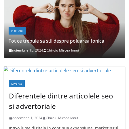
DESPRE MASINI
Ce probleme comune au autoturismele BMW?
octombrie 15, 2024
Chiroiu Mircea Ionut
DIVERSE
Diferentele dintre articolele seo
si advertoriale
decembrie 1, 2024
Chiroiu Mircea Ionut
Intr-o lume digitala in continua expansiune, marketingul