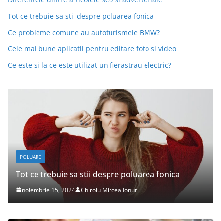
Tot ce trebuie sa stii despre poluarea fonica
Ce probleme comune au autoturismele BMW?
Cele mai bune aplicatii pentru editare foto si video
Ce este si la ce este utilizat un fierastrau electric?
DESPRE MASINI
Ce probleme comune au autoturismele BMW?
octombrie 15, 2024
Chiroiu Mircea Ionut