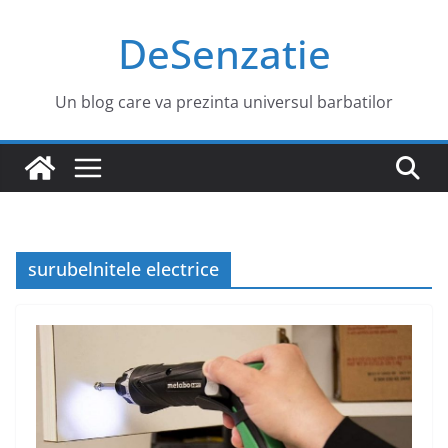
Sari
DeSenzatie
la
conținut
Un blog care va prezinta universul barbatilor
surubelnitele electrice