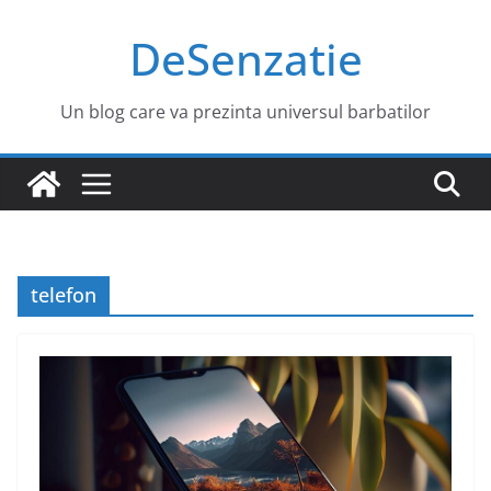
Sari
DeSenzatie
la
conținut
Un blog care va prezinta universul barbatilor
telefon