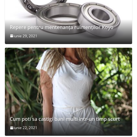
Repere pentru mentenanța rulmenților Koyo
iunie 29, 2021
Cum poti sa castigi bani multi intr-un timp scurt
iunie 22, 2021