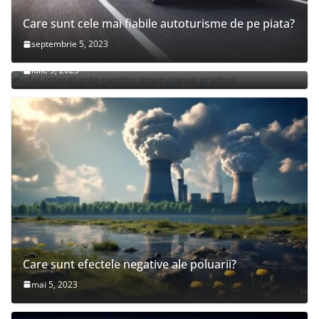
Care sunt cele mai fiabile autoturisme de pe piata?
septembrie 5, 2023
Idei interesante pentru amenajarea gradinii
iulie 5, 2023
Care sunt efectele negative ale poluarii?
mai 5, 2023