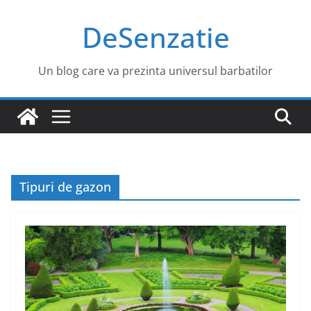
Sari
DeSenzatie
la
conținut
Un blog care va prezinta universul barbatilor
Tipuri de gazon