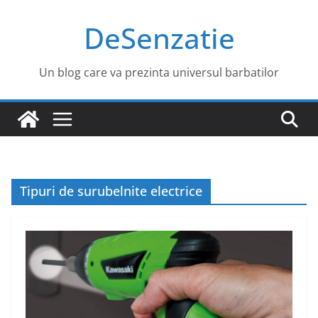
Sari
DeSenzatie
la
conținut
Un blog care va prezinta universul barbatilor
Tipuri de surubelnite electrice